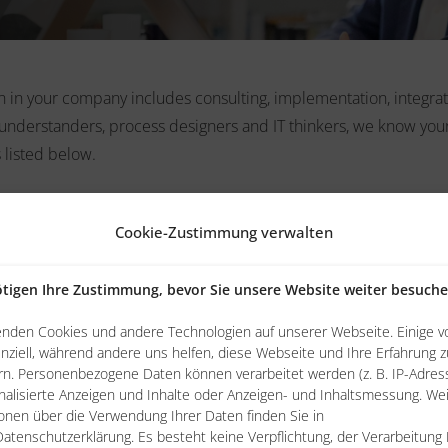
ion in your company includes consulting, implementation, integra
nderstanders, process designers and IT thinkers, we know your 
 listed below.
Cookie-Zustimmung verwalten
tigen Ihre Zustimmung, bevor Sie unsere Website weiter besuch
Staffing Industry
Professional Services
enden Cookies und andere Technologien auf unserer Webseite. Einige v
nziell, während andere uns helfen, diese Webseite und Ihre Erfahrung z
n. Personenbezogene Daten können verarbeitet werden (z. B. IP-Adresse
nalisierte Anzeigen und Inhalte oder Anzeigen- und Inhaltsmessung. We
onen über die Verwendung Ihrer Daten finden Sie in
oriented processes and controlling in the manufacturing industry.
atenschutzerklärung. Es besteht keine Verpflichtung, der Verarbeitung 