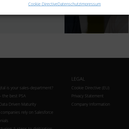
Cookie Directive
Datenschutz
Impressum
 business processes across
LEGAL
ital is your sales-department?
Cookie Directive (EU)
– the best PSA
Privacy Statement
Data Driven Maturity
Company Information
g companies rely on Salesforce
nials
uring: 5 steps to digitization