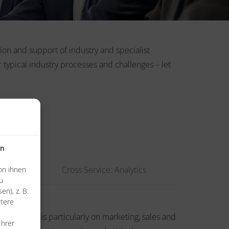
tion and support of industry and specialist
typical industry processes and challenges – let
en
Cross Service: Analytics
on ihnen
u
n), z. B.
itere
 Our focus is particularly on marketing, sales and
Ihrer