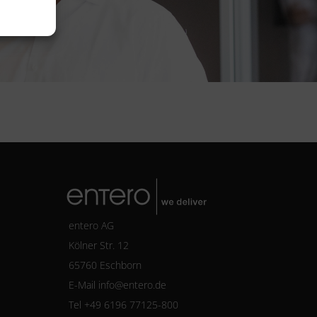
entero AG
Kölner Str. 12
65760 Eschborn
E-Mail
info@entero.de
Tel +49 6196 77125-800