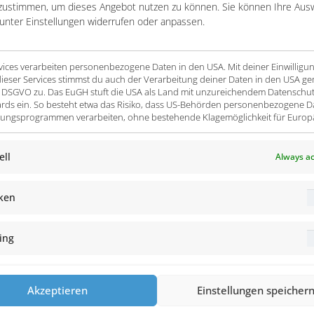
ling approaches. Industry-specific expertise and many years of
zustimmen, um dieses Angebot nutzen zu können. Sie können Ihre Aus
 unter Einstellungen widerrufen oder anpassen.
try.
rvices verarbeiten personenbezogene Daten in den USA. Mit deiner Einwilligu
ieser Services stimmst du auch der Verarbeitung deiner Daten in den USA ge
t. a DSGVO zu. Das EuGH stuft die USA als Land mit unzureichendem Datenschu
rds ein. So besteht etwa das Risiko, dass US-Behörden personenbezogene D
ngsprogrammen verarbeiten, ohne bestehende Klagemöglichkeit für Europ
YOUR CONTACT
ell
Always ac
Christian Behr
iken
+49 6196 7712701
christian.behr@entero.de
rom one single source
ing
sful projects
Akzeptieren
Einstellungen speicher