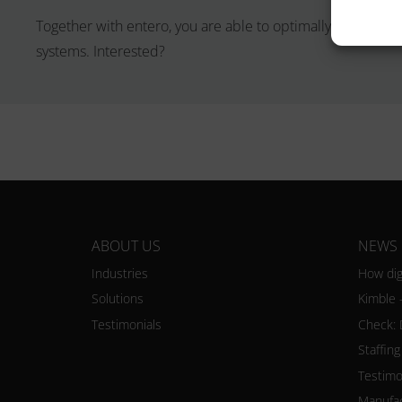
Together with entero, you are able to optimally map your
systems. Interested?
ABOUT US
NEWS
Industries
How dig
Solutions
Kimble 
Testimonials
Check: 
Staffin
Testimo
Manufact