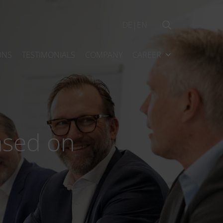
DE
|
EN
ONS
TESTIMONIALS
COMPANY
CAREER
ased on