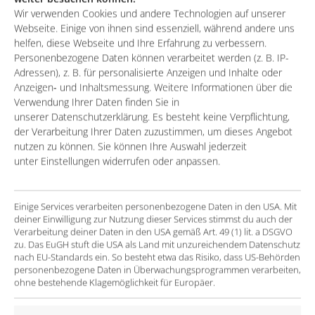
associated process steps
Wir verwenden Cookies und andere Technologien auf unserer
Webseite. Einige von ihnen sind essenziell, während andere uns
The customer pursues the strategy “Salesforce
helfen, diese Webseite und Ihre Erfahrung zu verbessern.
first”, i.e. the new solution should communicate via
Personenbezogene Daten können verarbeitet werden (z. B. IP-
Adressen), z. B. für personalisierte Anzeigen und Inhalte oder
interfaces with the existing Salesforce system
Anzeigen- und Inhaltsmessung. Weitere Informationen über die
according to the requirements description
Verwendung Ihrer Daten finden Sie in
unserer Datenschutzerklärung. Es besteht keine Verpflichtung,
der Verarbeitung Ihrer Daten zuzustimmen, um dieses Angebot
The solution
nutzen zu können. Sie können Ihre Auswahl jederzeit
unter Einstellungen widerrufen oder anpassen.
Survey of the actual situation of the processes
Review of the requirements catalog already
Einige Services verarbeiten personenbezogene Daten in den USA. Mit
created as a basis for selecting a future-proof,
deiner Einwilligung zur Nutzung dieser Services stimmst du auch der
Verarbeitung deiner Daten in den USA gemäß Art. 49 (1) lit. a DSGVO
scalable application architecture. Mapping of the
zu. Das EuGH stuft die USA als Land mit unzureichendem Datenschutz
core processes via several possible architecture
nach EU-Standards ein. So besteht etwa das Risiko, dass US-Behörden
personenbezogene Daten in Überwachungsprogrammen verarbeiten,
variants
ohne bestehende Klagemöglichkeit für Europäer.
Evaluation of the market of ERP systems in the