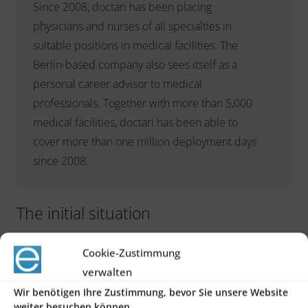
Since 2008, doctari has been placing
physicians and nurses of all specialties in
suitable positions in medical facilities. The
Berlin-based company also sees itself as a
personal career advisor to medical
professionals. Together with more than 5,000
medical facilities, doctari has been able to
cover more than one million deployment days
since 2008.
The initial situation
The previous heterogeneous application
Cookie-Zustimmung
landscape is to be replaced by a central cloud-
verwalten
based finance and ERP system that supports the
Wir benötigen Ihre Zustimmung, bevor Sie unsere Website
common workflows of employee leasing and the
weiter besuchen können.