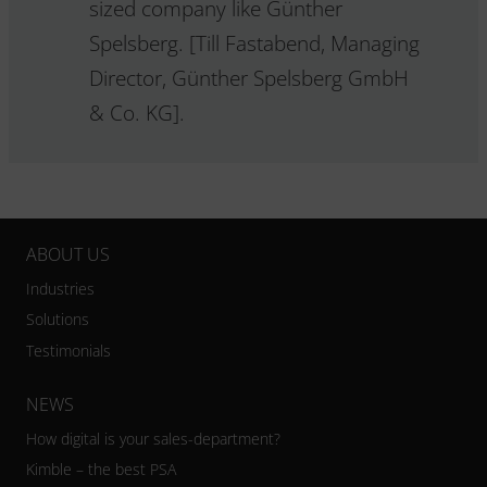
sized company like Günther
Spelsberg. [Till Fastabend, Managing
Director, Günther Spelsberg GmbH
& Co. KG].
ABOUT US
Industries
Solutions
Testimonials
NEWS
How digital is your sales-department?
Kimble – the best PSA