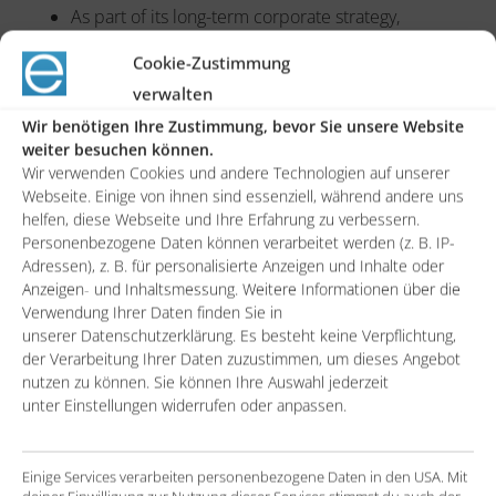
As part of its long-term corporate strategy,
Spelsberg decided to implement the Salesforce
Cookie-Zustimmung
CRM system
verwalten
The existing ERP solution from proALPHA is
Wir benötigen Ihre Zustimmung, bevor Sie unsere Website
leading for quotation creation and master data
weiter besuchen können.
Wir verwenden Cookies und andere Technologien auf unserer
maintenance and should be integrated into the
Webseite. Einige von ihnen sind essenziell, während andere uns
future Salesforce solution
helfen, diese Webseite und Ihre Erfahrung zu verbessern.
Personenbezogene Daten können verarbeitet werden (z. B. IP-
An important component is the mapping of the
Adressen), z. B. für personalisierte Anzeigen und Inhalte oder
network of relationships typical in the construction
Anzeigen- und Inhaltsmessung. Weitere Informationen über die
industry around projects
Verwendung Ihrer Daten finden Sie in
unserer Datenschutzerklärung. Es besteht keine Verpflichtung,
der Verarbeitung Ihrer Daten zuzustimmen, um dieses Angebot
The solution
nutzen zu können. Sie können Ihre Auswahl jederzeit
unter Einstellungen widerrufen oder anpassen.
Introducing Salesforce’s Sales Cloud in conjunction
with the latest Lightning Experience features.
Einige Services verarbeiten personenbezogene Daten in den USA. Mit