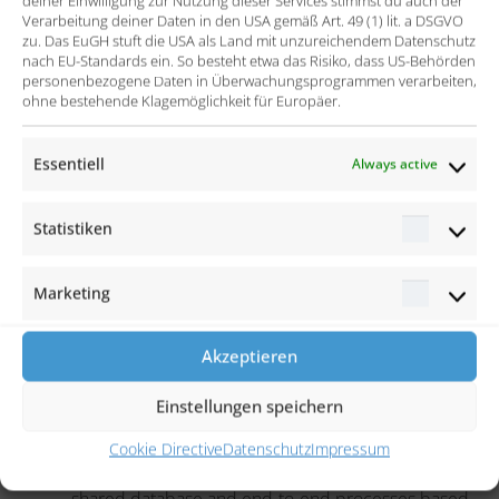
deiner Einwilligung zur Nutzung dieser Services stimmst du auch der
Integration Salesforce and proALPHA: Together
Verarbeitung deiner Daten in den USA gemäß Art. 49 (1) lit. a DSGVO
with proALPHA, the targeted integration of
zu. Das EuGH stuft die USA als Land mit unzureichendem Datenschutz
nach EU-Standards ein. So besteht etwa das Risiko, dass US-Behörden
Salesforce and proALPHA ERP using the entero
personenbezogene Daten in Überwachungsprogrammen verarbeiten,
Integration Framework (EIF) and the proALPHA
ohne bestehende Klagemöglichkeit für Europäer.
INWB.
Essentiell
Always active
Integration of various lead sources such as website
and trade show apps
Statistiken
Statisti
The success
Marketing
Marketi
Digitization and integration of the sales process
from initial lead contact to quotation generation
Akzeptieren
Comprehensive customer and contact overview,
Einstellungen speichern
also available on the move
Cookie Directive
Datenschutz
Impressum
Close linking of marketing and sales through