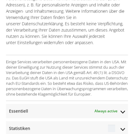
Adressen), z. B. für personalisierte Anzeigen und Inhalte oder
Preparation and error correction of the migration
Anzeigen- und Inhaltsmessung. Weitere Informationen über die
Verwendung Ihrer Daten finden Sie in
source data
unserer Datenschutzerklärung. Es besteht keine Verpflichtung,
Coordination of data initiation by means of
der Verarbeitung Ihrer Daten zuzustimmen, um dieses Angebot
nutzen zu können. Sie können Ihre Auswahl jederzeit
continuous completeness analyses
unter Einstellungen widerrufen oder anpassen.
Employee training
Implementation of inventory migration
Einige Services verarbeiten personenbezogene Daten in den USA. Mit
deiner Einwilligung zur Nutzung dieser Services stimmst du auch der
Verarbeitung deiner Daten in den USA gemäß Art. 49 (1) lit. a DSGVO
The success
zu. Das EuGH stuft die USA als Land mit unzureichendem Datenschutz
nach EU-Standards ein. So besteht etwa das Risiko, dass US-Behörden
personenbezogene Daten in Überwachungsprogrammen verarbeiten,
Expansion of the migrated material master from
ohne bestehende Klagemöglichkeit für Europäer.
38,000 to 300,000 parts
Provision of the necessary master data quality for
Essentiell
Always active
the GoLive
Statistiken
Successful inventory migration
Statisti