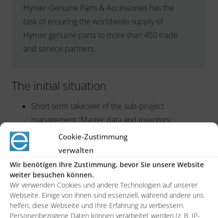
Hymer Genuine Parts & Accessories has the
task of ensuring the worldwide supply of
Hymer genuine parts to more than 450 trade
and service partners.
The initial situation
Short-term takeover of the sub-project
management “Master data and inventory
migration”.
Cookie-Zustimmung
verwalten
Unclear master data quality in pre- and legacy
systems
Wir benötigen Ihre Zustimmung, bevor Sie unsere Website
weiter besuchen können.
Wir verwenden Cookies und andere Technologien auf unserer
The solution
Webseite. Einige von ihnen sind essenziell, während andere uns
helfen, diese Webseite und Ihre Erfahrung zu verbessern.
Personenbezogene Daten können verarbeitet werden (z. B. IP-
Subproject management master data migration