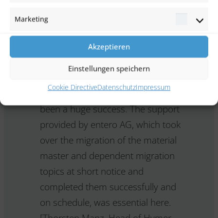
Set-up support and coaching of a master data
Marketing
maintenance team
Marketi
Akzeptieren
Einstellungen speichern
The introduction of SAP at Hymer
Cookie Directive
Datenschutz
Impressum
Original Parts & Accessories has
been a huge success. The support
provided by entero AG, which took
over the migration of the material
master and dependent migration
topics at short notice and
completed them successfully and
on schedule, was essential here.
[Thorsten Manz, Head of Hymer