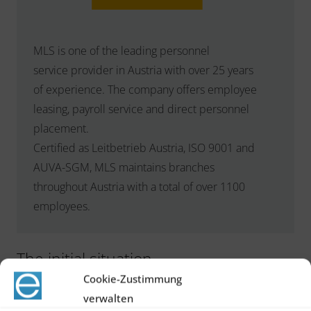
MLS is one of the leading personnel
service provider in Austria with over 25 years
of experience. The company offers employee
leasing, payroll service and direct personnel
placement.
Certified as Leitbetrieb Austria, ISO 9001 and
AUVA-SGM, MLS maintains branches
throughout Austria with a total of over 1100
employees.
The initial situation
Cookie-Zustimmung
Prior to the introduction of the new ATS, the
verwalten
customer had a self-created system