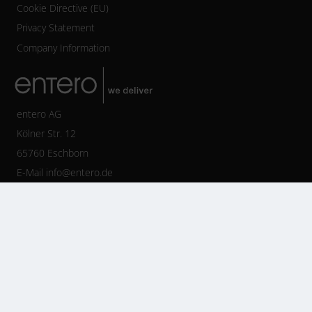
Cookie Directive (EU)
Privacy Statement
Company Information
entero AG
Kölner Str. 12
65760 Eschborn
E-Mail
info@entero.de
Tel +49 6196 77125-800
Fax +49 6196 77125-888