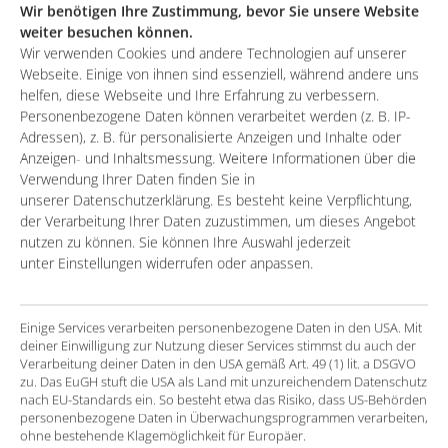
Wir benötigen Ihre Zustimmung, bevor Sie unsere Website
Candidates were approached via Outlook and
weiter besuchen können.
Wir verwenden Cookies und andere Technologien auf unserer
without the use of an Applicant Tracking System
Webseite. Einige von ihnen sind essenziell, während andere uns
(ATS), and further steps in the application process
helfen, diese Webseite und Ihre Erfahrung zu verbessern.
were not supported automatically.
Personenbezogene Daten können verarbeitet werden (z. B. IP-
Adressen), z. B. für personalisierte Anzeigen und Inhalte oder
Requirements have already been collected that
Anzeigen- und Inhaltsmessung. Weitere Informationen über die
should be implemented as part of a joint project
Verwendung Ihrer Daten finden Sie in
unserer Datenschutzerklärung. Es besteht keine Verpflichtung,
in order to make the recruiting process scalable in
der Verarbeitung Ihrer Daten zuzustimmen, um dieses Angebot
a future-oriented manner
nutzen zu können. Sie können Ihre Auswahl jederzeit
unter Einstellungen widerrufen oder anpassen.
The publication of vacancies to be filled should be
made possible simultaneously on several external
job boards (so-called multiposting).
Einige Services verarbeiten personenbezogene Daten in den USA. Mit
deiner Einwilligung zur Nutzung dieser Services stimmst du auch der
Verarbeitung deiner Daten in den USA gemäß Art. 49 (1) lit. a DSGVO
zu. Das EuGH stuft die USA als Land mit unzureichendem Datenschutz
The solution
nach EU-Standards ein. So besteht etwa das Risiko, dass US-Behörden
personenbezogene Daten in Überwachungsprogrammen verarbeiten,
Introduction of the ATS “Bullhorn Connexys
ohne bestehende Klagemöglichkeit für Europäer.