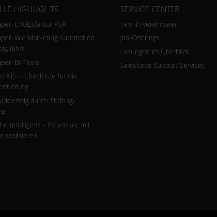
LLE HIGHLIGHTS
SERVICE-CENTER
per: Erfolgsfaktor PSA
Termin vereinbaren
per: Wie Marketing Automation
Job-Offerings
olg führt
Lösungen im Überblick
per: BI-Tools
Salesforce Support Services
 ATS – Checkliste für die
entierung
rkterfolg durch Staffing-
ng
he Intelligenz – Potenziale mit
 realisieren