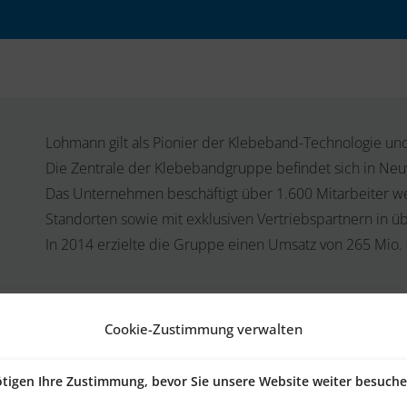
Lohmann gilt als Pionier der Klebeband-Technologie und i
Die Zentrale der Klebebandgruppe befindet sich in Ne
Das Unternehmen beschäftigt über 1.600 Mitarbeiter wel
Standorten sowie mit exklusiven Vertriebspartnern in ü
In 2014 erzielte die Gruppe einen Umsatz von 265 Mio. 
Cookie-Zustimmung verwalten
tigen Ihre Zustimmung, bevor Sie unsere Website weiter besuch
auf Basis des aktualisierten ERP-Systems in zwei wesentlichen