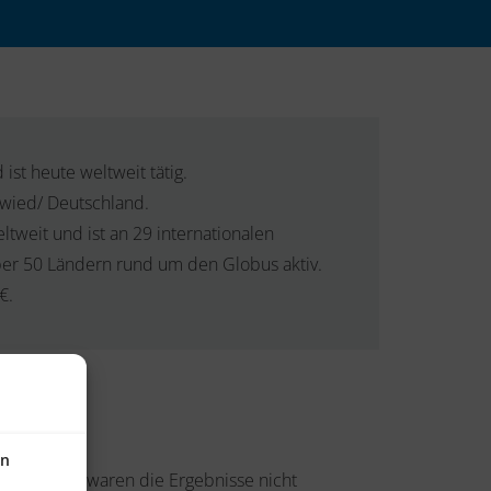
st heute weltweit tätig.
uwied/ Deutschland.
tweit und ist an 29 internationalen
ber 50 Ländern rund um den Globus aktiv.
€.
en
 Standorten waren die Ergebnisse nicht