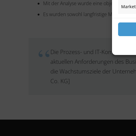
Mit der Analyse wurde eine objektive Grund
Market
Es wurden sowohl langfristige Maßnahmen a
Die Prozess- und IT-Kompetenz de
aktuellen Anforderungen des Bus
die Wachstumsziele der Unterne
Co. KG]