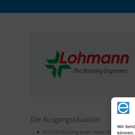
Die Ausgangssituation
Wir benö
Nach Einführung einer neuen Konfiguration 
können.