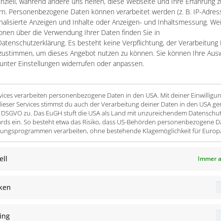
nziell, während andere uns helfen, diese Webseite und Ihre Erfahrung z
n. Personenbezogene Daten können verarbeitet werden (z. B. IP-Adresse
und unterschiedlichster Quellen und manueller Prozesse extrem
nalisierte Anzeigen und Inhalte oder Anzeigen- und Inhaltsmessung. We
achhaltigkeitsberichts hinsichtlich Datenqualität und Detailli
onen über die Verwendung Ihrer Daten finden Sie in
atenschutzerklärung. Es besteht keine Verpflichtung, der Verarbeitung 
zustimmen, um dieses Angebot nutzen zu können. Sie können Ihre Aus
 unter Einstellungen widerrufen oder anpassen.
rvices verarbeiten personenbezogene Daten in den USA. Mit deiner Einwilligu
s werden durch berechenbare KPIs operationalisiert.
ieser Services stimmst du auch der Verarbeitung deiner Daten in den USA ge
t. a DSGVO zu. Das EuGH stuft die USA als Land mit unzureichendem Datenschu
de Daten der ERP Systeme genutzt, zusätzlich notwendige Date
rds ein. So besteht etwa das Risiko, dass US-Behörden personenbezogene D
ngsprogrammen verarbeiten, ohne bestehende Klagemöglichkeit für Europ
zusammengeführt.
ell
Immer a
ndischer Tochterfirmen wird mittels SAP BI Integrated Planning re
iken
ing