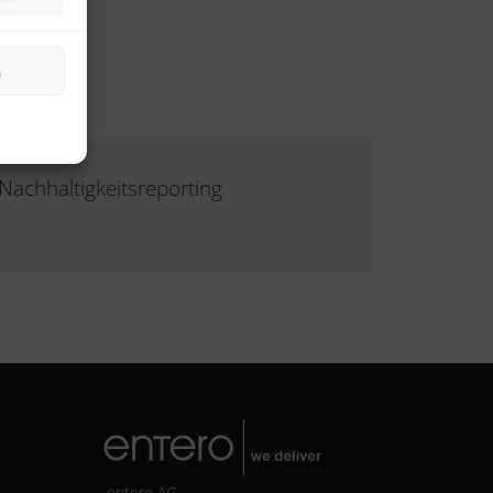
Marketing
.
n
Nachhaltigkeitsreporting
entero AG