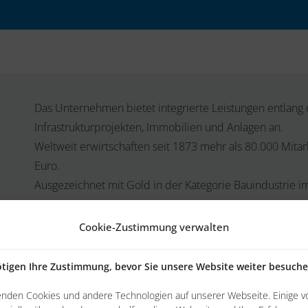
Das Unternehmen bietet integrierte Leistungen entlang
Infrastrukturprojekten, Immobilien und Anlagen an.
Weltweit erwirtschaften seit 1873 mehr als 80.000 Mita
Euro.
Ausgezeichnet mit Gold in der Kategorie Bauindustrie i
Cookie-Zustimmung verwalten
tigen Ihre Zustimmung, bevor Sie unsere Website weiter besuch
enden Cookies und andere Technologien auf unserer Webseite. Einige v
eporting aufgebaut.