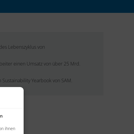
 des Lebenszyklus von
rbeiter einen Umsatz von über 25 Mrd.
m Sustainability Yearbook von SAM.
en
on ihnen