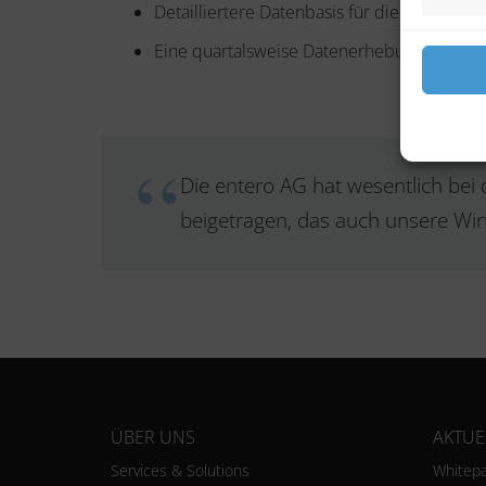
Detailliertere Datenbasis für die Erstellun
Eine quartalsweise Datenerhebung ermöglic
Die entero AG hat wesentlich bei 
beigetragen, das auch unsere Wir
ÜBER UNS
AKTUE
Services & Solutions
Whitepa