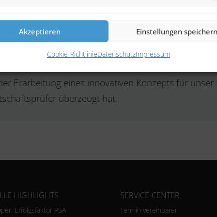
g des Nachhaltigkeitsberichts bei vereinfachter Datenerfassung.
ht eine Darstellung der zeitlichen Entwicklung der Kennzahlen
Akzeptieren
Einstellungen speicher
Cookie-Richtlinie
Datenschutz
Impressum
der Erarbeitung eines innovativen Konzepts für unser 
tschaftsprüfer überzeugt hat.
LLE HIGHLIGHTS
SERVICE-CENTER
per: Erfolgsfaktor PSA
Termin vereinbaren