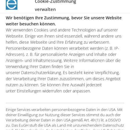
Cookie-Zustimmung
Einige Vertriebsprozesse werden noch nicht
verwalten
komplett automatisiert vom System unterstützt
Wir benötigen Ihre Zustimmung, bevor Sie unsere Website
weiter besuchen können.
Wir verwenden Cookies und andere Technologien auf unserer
Die Lösung
Webseite. Einige von ihnen sind essenziell, während andere uns
helfen, diese Webseite und Ihre Erfahrung zu verbessern.
Einführung einer ergänzenden ebenso auf
Personenbezogene Daten können verarbeitet werden (z. B. IP-
Salesforce basierenden Lösung für ein globales
Adressen), z. B. für personalisierte Anzeigen und Inhalte oder
Anzeigen- und Inhaltsmessung. Weitere Informationen über die
Forecasting über alle 32 Länder und Rollen hinweg
Verwendung Ihrer Daten finden Sie in
Entwicklung von Freigabeprozessen zur
unserer Datenschutzerklärung. Es besteht keine Verpflichtung,
der Verarbeitung Ihrer Daten zuzustimmen, um dieses Angebot
Unterstützung des Vertriebs und Sicherstellung
nutzen zu können. Sie können Ihre Auswahl jederzeit
der internen Prozesse
unter Einstellungen widerrufen oder anpassen.
Aufsetzen eines neuen Reportings zum Darstellen
der aktuellen Kennzahlen
Einige Services verarbeiten personenbezogene Daten in den USA. Mit
deiner Einwilligung zur Nutzung dieser Services stimmst du auch der
Verarbeitung deiner Daten in den USA gemäß Art. 49 (1) lit. a DSGVO
Der Erfolg
zu. Das EuGH stuft die USA als Land mit unzureichendem Datenschutz