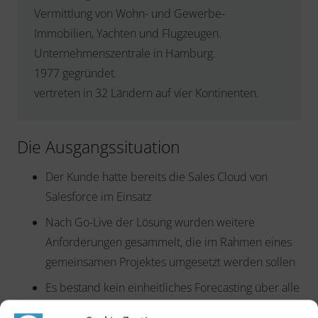
Vermittlung von Wohn- und Gewerbe-
Immobilien, Yachten und Flugzeugen.
Unternehmenszentrale in Hamburg.
1977 gegründet.
vertreten in 32 Ländern auf vier Kontinenten.
Die Ausgangssituation
Der Kunde hatte bereits die Sales Cloud von
Salesforce im Einsatz
Nach Go-Live der Lösung wurden weitere
Anforderungen gesammelt, die im Rahmen eines
gemeinsamen Projektes umgesetzt werden sollen
Es bestand kein einheitliches Forecasting über alle
Länder hinweg