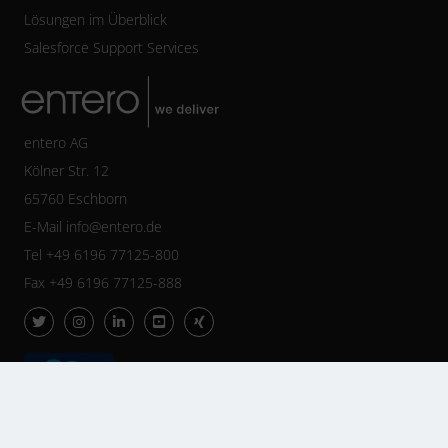
Lösungen im Überblick
Salesforce Support Services
entero AG
Kölner Str. 12
65760 Eschborn
E-Mail
info@entero.de
Tel +49 6196 77125-800
Fax +49 6196 77125-888