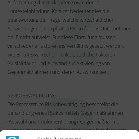
Aufarbeitung der Risikoarten sowie deren
Kontexteinbindung. Konkret bedeutet dies die
Beantwortung der Frage, welche wirtschaftlichen
Auswirkungen ein explizites Risiko für das Unternehmen
bei Eintritt aufweist. Für diese Einstufung müssen
verschiedene Faktoren ins Verhältnis gesetzt werden,
wie Eintrittswahrscheinlichkeit, zeitliche Faktoren
(Ausfalldauer und Aufwand zur Aktivierung von
Gegenmaßnahmen) und deren Auswirkungen.
RISIKOBEWÄLTIGUNG
Die Prozessstufe Risikobewältigung beschreibt die
Behandlung eines Risikos mittels Gegenmaßnahmen
(Auswahl und Implementierung). Gegenmaßnahmen
werden immer dann erforderlich, wenn fest definierte
Grenzwerte in der Risikoanalyse/Risikobewertung