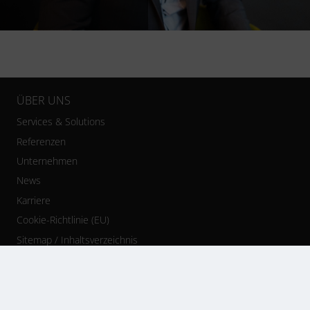
ÜBER UNS
Services & Solutions
Referenzen
Unternehmen
News
Karriere
Cookie-Richtlinie (EU)
Sitemap / Inhaltsverzeichnis
Datenschutz
AKTUELLE HIGHLIGHTS