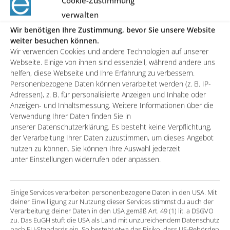
Cookie-Zustimmung
überschritten werden. Der gesamte Prozessschritt
verwalten
versteht sich dabei als iterative Aufgabe, da er nicht nur
Wir benötigen Ihre Zustimmung, bevor Sie unsere Website
weiter besuchen können.
die Maßnahmenauswahl beschreibt sondern auch
Wir verwenden Cookies und andere Technologien auf unserer
deren Umsetzung begleitet.
Webseite. Einige von ihnen sind essenziell, während andere uns
helfen, diese Webseite und Ihre Erfahrung zu verbessern.
Personenbezogene Daten können verarbeitet werden (z. B. IP-
Adressen), z. B. für personalisierte Anzeigen und Inhalte oder
RISIKOCONTROLLING
Anzeigen- und Inhaltsmessung. Weitere Informationen über die
Der letzte Schritt im Supplier Risk Management
Verwendung Ihrer Daten finden Sie in
Kreislauf ist die Sicherstellung und Einhaltung des
unserer Datenschutzerklärung. Es besteht keine Verpflichtung,
der Verarbeitung Ihrer Daten zuzustimmen, um dieses Angebot
Prozesses an sich. Dies wird innerhalb der ISO31000
nutzen zu können. Sie können Ihre Auswahl jederzeit
unter dem Punkt Überwachung und Überprüfung
unter Einstellungen widerrufen oder anpassen.
zusammengefasst. Ziel dieser Stufe ist die Qualität und
die Wirksamkeit der vorangegangen Planung sowie
Einige Services verarbeiten personenbezogene Daten in den USA. Mit
Implementierung der Ergebnisse sicherzustellen und zu
deiner Einwilligung zur Nutzung dieser Services stimmst du auch der
verbessern.
Verarbeitung deiner Daten in den USA gemäß Art. 49 (1) lit. a DSGVO
zu. Das EuGH stuft die USA als Land mit unzureichendem Datenschutz
nach EU-Standards ein. So besteht etwa das Risiko, dass US-Behörden