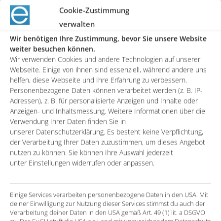
Cookie-Zustimmung
over 120 countries.
verwalten
Wir benötigen Ihre Zustimmung, bevor Sie unsere Website
The initial situation
weiter besuchen können.
Wir verwenden Cookies und andere Technologien auf unserer
Webseite. Einige von ihnen sind essenziell, während andere uns
Telefunken has been using a standard
helfen, diese Webseite und Ihre Erfahrung zu verbessern.
implementation of Salesforce for some time now
Personenbezogene Daten können verarbeitet werden (z. B. IP-
Adressen), z. B. für personalisierte Anzeigen und Inhalte oder
In the course of daily work, further requirements
Anzeigen- und Inhaltsmessung. Weitere Informationen über die
and customer-specific improvements were
Verwendung Ihrer Daten finden Sie in
identified
unserer Datenschutzerklärung. Es besteht keine Verpflichtung,
der Verarbeitung Ihrer Daten zuzustimmen, um dieses Angebot
There was no process supported by the system to
nutzen zu können. Sie können Ihre Auswahl jederzeit
acquire new customers
unter Einstellungen widerrufen oder anpassen.
The solution
Einige Services verarbeiten personenbezogene Daten in den USA. Mit
deiner Einwilligung zur Nutzung dieser Services stimmst du auch der
Verarbeitung deiner Daten in den USA gemäß Art. 49 (1) lit. a DSGVO
Implementation of integrated reporting in the