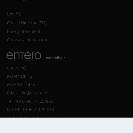
LEGAL
Cookie Directive (EU)
Privacy Statement
Company Information
entero AG
Kölner Str. 12
65760 Eschborn
E-Mail
info@entero.de
Tel +49 6196 77125-800
Fax +49 6196 77125-888