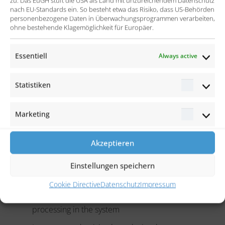
zu. Das EuGH stuft die USA als Land mit unzureichendem Datenschutz
Salesforce system
nach EU-Standards ein. So besteht etwa das Risiko, dass US-Behörden
personenbezogene Daten in Überwachungsprogrammen verarbeiten,
Implementation of automatisms and release
ohne bestehende Klagemöglichkeit für Europäer.
processes
Essentiell
Always active
Connection of e-mail mailboxes to Salesforce
Mapping of TELEFUNKEN’s contract management
Statistiken
in Salesforce
Statisti
Marketing
Marketi
The success
Akzeptieren
Increasing transparency in contract management
Short approval processes from employee to
Einstellungen speichern
management
Cookie Directive
Datenschutz
Impressum
Automatic acquisition of potentials and automatic
processing in the system