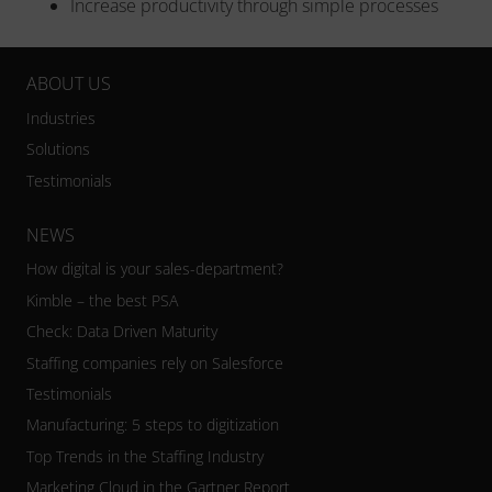
Increase productivity through simple processes
ABOUT US
Industries
Solutions
Testimonials
NEWS
How digital is your sales-department?
Kimble – the best PSA
Check: Data Driven Maturity
Staffing companies rely on Salesforce
Testimonials
Manufacturing: 5 steps to digitization
Top Trends in the Staffing Industry
Marketing Cloud in the Gartner Report