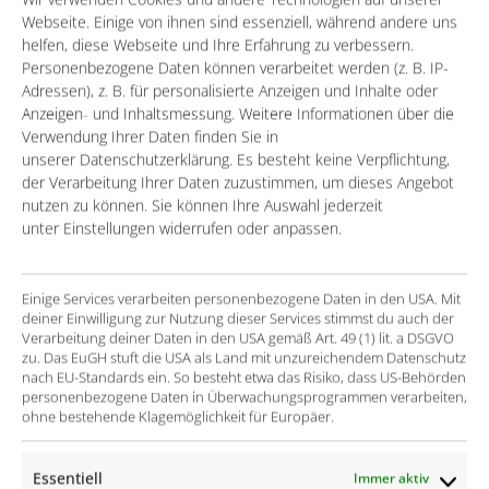
Webseite. Einige von ihnen sind essenziell, während andere uns
Finden Sie mit zwei anonymen Clicks heraus, welchen
helfen, diese Webseite und Ihre Erfahrung zu verbessern.
Personenbezogene Daten können verarbeitet werden (z. B. IP-
Nutzen Sie aus der Digitalisierung Ihrer Kern-Prozesse
Adressen), z. B. für personalisierte Anzeigen und Inhalte oder
ziehen können.
Anzeigen- und Inhaltsmessung. Weitere Informationen über die
Verwendung Ihrer Daten finden Sie in
Bitte wählen Sie Ihre Branche (1/2)
unserer Datenschutzerklärung. Es besteht keine Verpflichtung,
der Verarbeitung Ihrer Daten zuzustimmen, um dieses Angebot
Professional Services
Manufacturing
nutzen zu können. Sie können Ihre Auswahl jederzeit
unter Einstellungen widerrufen oder anpassen.
Personaldienstleister
Einige Services verarbeiten personenbezogene Daten in den USA. Mit
deiner Einwilligung zur Nutzung dieser Services stimmst du auch der
Verarbeitung deiner Daten in den USA gemäß Art. 49 (1) lit. a DSGVO
Das passt nicht für Ihre Situation? Hier finden Sie alle
zu. Das EuGH stuft die USA als Land mit unzureichendem Datenschutz
Services & Solutions »
nach EU-Standards ein. So besteht etwa das Risiko, dass US-Behörden
personenbezogene Daten in Überwachungsprogrammen verarbeiten,
ohne bestehende Klagemöglichkeit für Europäer.
Essentiell
Immer aktiv