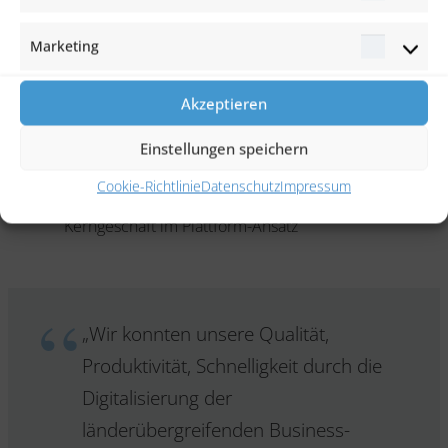
Statisti
Digitalisierung verbunden mit einer signifikanten
Effizienz- und Qualitätssteigerung in der
Marketing
Marketi
Zusammenarbeit der EIM-Offices durch
einheitliche Prozesse
Akzeptieren
Durch vergleichbare KPIs in den Ländern steigt die
Einstellungen speichern
Transparenz
Cookie-Richtlinie
Datenschutz
Impressum
Hohe Nutzer-Akzeptanz durch Fokus auf das
Kerngeschäft im Plattform-Ansatz
„Wir konnten unsere Qualität,
Produktivität, Schnelligkeit durch die
Digitalisierung der
länderübergreifenden Business-