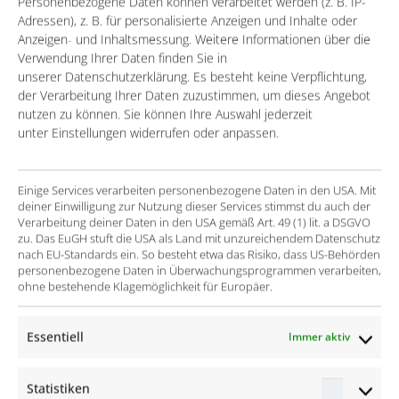
Personenbezogene Daten können verarbeitet werden (z. B. IP-
einheitlichen Prozessen
Adressen), z. B. für personalisierte Anzeigen und Inhalte oder
Anzeigen- und Inhaltsmessung. Weitere Informationen über die
Konsequente Automatisierung aller „Non Value
Verwendung Ihrer Daten finden Sie in
Added“ Prozesse
unserer Datenschutzerklärung. Es besteht keine Verpflichtung,
der Verarbeitung Ihrer Daten zuzustimmen, um dieses Angebot
Einführung einer Salesforce-basierten,
nutzen zu können. Sie können Ihre Auswahl jederzeit
vollintegrierten Lösung für:
unter Einstellungen widerrufen oder anpassen.
Marketing
(
Pardot
)
, Vertrieb
(
Sales
Cloud)
und
Recruiting
(
BullhornConnexys)
Einige Services verarbeiten personenbezogene Daten in den USA. Mit
deiner Einwilligung zur Nutzung dieser Services stimmst du auch der
Verarbeitung deiner Daten in den USA gemäß Art. 49 (1) lit. a DSGVO
Der Erfolg
zu. Das EuGH stuft die USA als Land mit unzureichendem Datenschutz
nach EU-Standards ein. So besteht etwa das Risiko, dass US-Behörden
personenbezogene Daten in Überwachungsprogrammen verarbeiten,
Verstärkung der Zusammenarbeit der Länder, da
ohne bestehende Klagemöglichkeit für Europäer.
die kollaborativen Tools von Salesforce und
Bullhorn intensiv genutzt werden und Synergien
Essentiell
Immer aktiv
schaffen – der traditionelle ONE FIRM-Ansatz wird
somit gestärkt
Statistiken