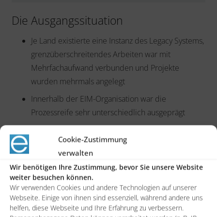
Die Ausgangssituation
Je Land existierte eine Instanz des Legacy Systems,
grenzüberschreitendes Arbeiten war mit
Mehrfachaufwand verbunden und Projekte
wurden mehrmals angelegt
Innerhalb der EIM-Organisation war die
Prozessreife sehr unterschiedlich ausgeprägt
Der Workflow bestand zu einem erheblichen Teil
Cookie-Zustimmung
aus rein manuellen Schritten
verwalten
Wir benötigen Ihre Zustimmung, bevor Sie unsere Website
weiter besuchen können.
Wir verwenden Cookies und andere Technologien auf unserer
Die Lösung
Webseite. Einige von ihnen sind essenziell, während andere uns
helfen, diese Webseite und Ihre Erfahrung zu verbessern.
Etablierung eines übergreifenden Systems mit