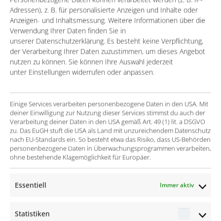
Adressen), z. B. für personalisierte Anzeigen und Inhalte oder
Anzeigen- und Inhaltsmessung. Weitere Informationen über die
Salesforce Sales Cloud
Verwendung Ihrer Daten finden Sie in
unserer Datenschutzerklärung. Es besteht keine Verpflichtung,
Prozess-Automatisierung mit Kantata/Kimble
der Verarbeitung Ihrer Daten zuzustimmen, um dieses Angebot
CRM und Applicant Tracking mit Mysolution
nutzen zu können. Sie können Ihre Auswahl jederzeit
unter Einstellungen widerrufen oder anpassen.
CRM und Applicant Tracking von Bullhorn
Vertriebscontrolling
Einige Services verarbeiten personenbezogene Daten in den USA. Mit
deiner Einwilligung zur Nutzung dieser Services stimmst du auch der
Bullhorn Workforce Management
Verarbeitung deiner Daten in den USA gemäß Art. 49 (1) lit. a DSGVO
zu. Das EuGH stuft die USA als Land mit unzureichendem Datenschutz
Mehr Markterfolg durch Staffing-Reporting
nach EU-Standards ein. So besteht etwa das Risiko, dass US-Behörden
personenbezogene Daten in Überwachungsprogrammen verarbeiten,
Salesforce Service und Field Service Cloud
ohne bestehende Klagemöglichkeit für Europäer.
Salesforce Marketing Solutions
Essentiell
Salesforce Service Cloud
Immer aktiv
Salesforce Field Service
Statistiken
Statisti