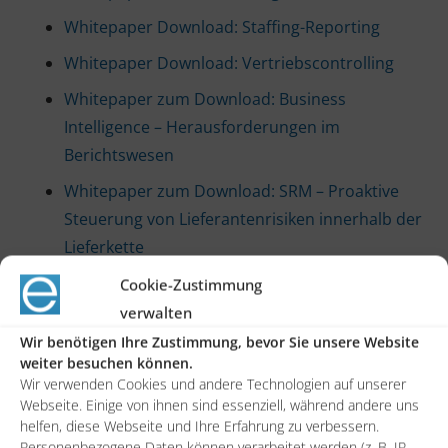
Whitepaper Download: Staffing-Reporting
Whitepaper Download: Vertriebscontrolling
Whitepaper zum Download: Business
Intelligence – Herausforderungen im
Berichtswesen
Whitepaper zum Download: SRM – Proaktive
Steuerung von Lieferantenrisiken innerhalb der
Lieferkette
Whitepaper zum Download: Wie Marketing
Cookie-Zustimmung
Automation zum Erfolg führt
verwalten
Wir benötigen Ihre Zustimmung, bevor Sie unsere Website
Whitepaper: So werden Ihre Kernprozesse mit
weiter besuchen können.
PSA-Software noch effizienter
Wir verwenden Cookies und andere Technologien auf unserer
Webseite. Einige von ihnen sind essenziell, während andere uns
helfen, diese Webseite und Ihre Erfahrung zu verbessern.
Lösungen
Personenbezogene Daten können verarbeitet werden (z. B. IP-