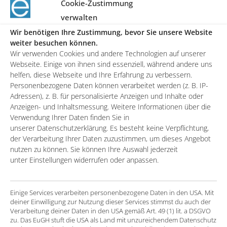
Cookie-Zustimmung
Kölner Straße in Eschborn um.
verwalten
Wir benötigen Ihre Zustimmung, bevor Sie unsere Website
weiter besuchen können.
ÜBER UNS
Wir verwenden Cookies und andere Technologien auf unserer
Webseite. Einige von ihnen sind essenziell, während andere uns
Services & Solutions
helfen, diese Webseite und Ihre Erfahrung zu verbessern.
Referenzen
Personenbezogene Daten können verarbeitet werden (z. B. IP-
Unternehmen
Adressen), z. B. für personalisierte Anzeigen und Inhalte oder
Anzeigen- und Inhaltsmessung. Weitere Informationen über die
News
Verwendung Ihrer Daten finden Sie in
Karriere
unserer Datenschutzerklärung. Es besteht keine Verpflichtung,
Cookie-Richtlinie (EU)
der Verarbeitung Ihrer Daten zuzustimmen, um dieses Angebot
nutzen zu können. Sie können Ihre Auswahl jederzeit
Sitemap / Inhaltsverzeichnis
unter Einstellungen widerrufen oder anpassen.
Datenschutz
AKTUELLE HIGHLIGHTS
Einige Services verarbeiten personenbezogene Daten in den USA. Mit
deiner Einwilligung zur Nutzung dieser Services stimmst du auch der
Whitepaper: Erfolgsfaktor PSA
Verarbeitung deiner Daten in den USA gemäß Art. 49 (1) lit. a DSGVO
zu. Das EuGH stuft die USA als Land mit unzureichendem Datenschutz
Whitepaper: Wie Marketing Automation zum Erfolg führt