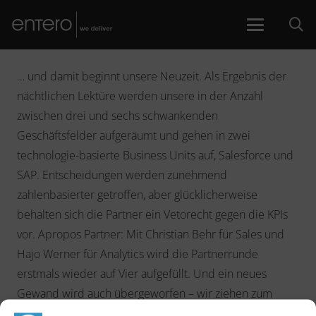
… und damit beginnt unsere Neuzeit. Als Ergebnis der
nächtlichen Lektüre werden unsere in der Anzahl
zwischen drei und sechs schwankenden
Geschäftsfelder aufgeräumt und gehen in zwei
technologie-basierte Business Units auf, Salesforce und
SAP. Entscheidungen werden zunehmend
zahlenbasierter getroffen, aber glücklicherweise
behalten sich die Partner ein Vetorecht gegen die KPIs
vor. Apropos Partner: Mit Christian Behr für Sales und
Hajo Werner für Analytics wird die Partnerrunde
erstmals wieder auf Vier aufgefüllt. Und ein neues
Gewand wird auch übergeworfen – wir ziehen zum
Jahresende in unser schönes offenes Office in der