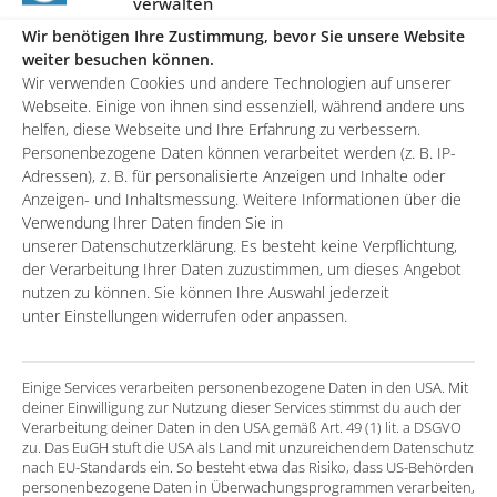
verwalten
Preis und Zahlungsart: kostenfrei
Wir benötigen Ihre Zustimmung, bevor Sie unsere Website
weiter besuchen können.
Wir wünschen Ihnen viel Erfolg mit unseren speziell für
Wir verwenden Cookies und andere Technologien auf unserer
Webseite. Einige von ihnen sind essenziell, während andere uns
Sie aufbereiteten Informationen. entero unterstützt Sie
helfen, diese Webseite und Ihre Erfahrung zu verbessern.
bei der Beantwortung der Fragen, Bestimmung des
Personenbezogene Daten können verarbeitet werden (z. B. IP-
Status Quo und Definition eines gemeinsamen
Adressen), z. B. für personalisierte Anzeigen und Inhalte oder
Anzeigen- und Inhaltsmessung. Weitere Informationen über die
Zielbildes inkl. konkreter Ansätze.
Verwendung Ihrer Daten finden Sie in
unserer Datenschutzerklärung. Es besteht keine Verpflichtung,
der Verarbeitung Ihrer Daten zuzustimmen, um dieses Angebot
nutzen zu können. Sie können Ihre Auswahl jederzeit
unter Einstellungen widerrufen oder anpassen.
Einige Services verarbeiten personenbezogene Daten in den USA. Mit
deiner Einwilligung zur Nutzung dieser Services stimmst du auch der
Verarbeitung deiner Daten in den USA gemäß Art. 49 (1) lit. a DSGVO
zu. Das EuGH stuft die USA als Land mit unzureichendem Datenschutz
nach EU-Standards ein. So besteht etwa das Risiko, dass US-Behörden
personenbezogene Daten in Überwachungsprogrammen verarbeiten,