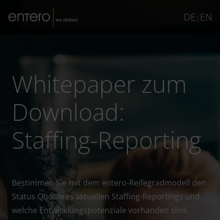
DE
EN
|
Whitepaper zum
Download:
Staffing-Reporting
Bestimmen Sie mit dem entero-Reifegradmodell den
Status Quo Ihres aktuellen Staffing-Reportings und
welche Entwicklungspotenziale vorhanden sind.