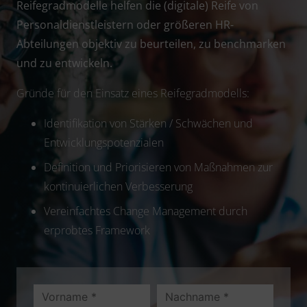
Reifegradmodelle helfen die (digitale) Reife von
Personaldienstleistern oder größeren HR-
Abteilungen
objektiv zu beurteilen, zu benchmarken
und zu entwickeln.
Gründe für den Einsatz eines Reifegradmodells:
Identifikation von Stärken / Schwächen und
Entwicklungspotenzialen
Definition und Priorisieren von Maßnahmen zur
kontinuierlichen Verbesserung
Vereinfachtes Change Management durch
erprobtes Framework