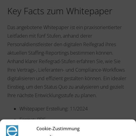
Key Facts zum Whitepaper
Das angebotene Whitepaper ist ein praxisorientierter
Leitfaden mit fünf Stufen, anhand derer
Personaldienstleister den digitalen Reifegrad ihres
aktuellen Staffing-Reportings bestimmen können.
Anhand klarer Reifegrad-Stufen erfahren Sie, wie Sie
Ihre Vertrags-, Lieferanten- und Compliance-Workflows
digitalisieren und effizient gestalten können. Ein idealer
Einstieg, um den Status Quo zu analysieren und gezielt
Ihre nächste Entwicklungsstufe zu planen.
Whitepaper Erstellung: 11/2024
Format: PDF
Cookie-Zustimmung
Größe: 2 MB