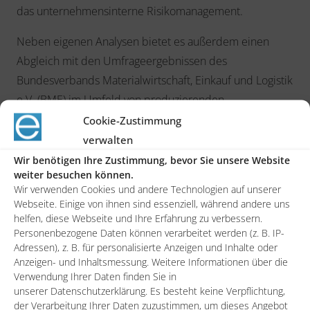
das unternehmensinterne Risikomanagement.
Neben eigenen Analysen bietet es außerdem einen
Abgleich mit den Umfrageergebnissen des
Bundesverbands Materialwirtschaft, Einkauf und Logistik
e.V. (BME) im Umfeld von produzierenden
mittelständischen Unternehmen zum Thema Supply
Cookie-Zustimmung
Chain Risk Management. Sichern Sie sich diesen
verwalten
Wissensvorsprung für Ihr Recruiting!
Wir benötigen Ihre Zustimmung, bevor Sie unsere Website
weiter besuchen können.
Whitepaper auf Basis von umfangreichen
Wir verwenden Cookies und andere Technologien auf unserer
Webseite. Einige von ihnen sind essenziell, während andere uns
Recherchen in 2020
helfen, diese Webseite und Ihre Erfahrung zu verbessern.
Umfang: 15 Seiten
Personenbezogene Daten können verarbeitet werden (z. B. IP-
Adressen), z. B. für personalisierte Anzeigen und Inhalte oder
Format: PDF
Anzeigen- und Inhaltsmessung. Weitere Informationen über die
Verwendung Ihrer Daten finden Sie in
Größe: 730 KB
unserer Datenschutzerklärung. Es besteht keine Verpflichtung,
der Verarbeitung Ihrer Daten zuzustimmen, um dieses Angebot
Preis und Zahlungsart: kostenfrei