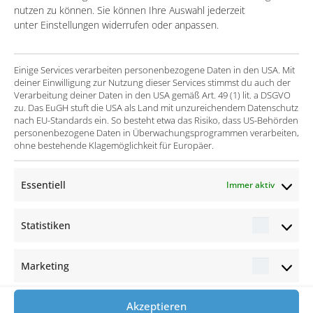
nutzen zu können. Sie können Ihre Auswahl jederzeit
unter Einstellungen widerrufen oder anpassen.
Mehr Informationen gewünscht? Besuchen Sie unsere
Seiten zu unseren
Leistungen und Lösungen im
Einige Services verarbeiten personenbezogene Daten in den USA. Mit
Supplier Risk Management
und machen Sie gerne
deiner Einwilligung zur Nutzung dieser Services stimmst du auch der
einen Termin mit unseren Experten aus!
Verarbeitung deiner Daten in den USA gemäß Art. 49 (1) lit. a DSGVO
zu. Das EuGH stuft die USA als Land mit unzureichendem Datenschutz
nach EU-Standards ein. So besteht etwa das Risiko, dass US-Behörden
personenbezogene Daten in Überwachungsprogrammen verarbeiten,
ohne bestehende Klagemöglichkeit für Europäer.
Essentiell
Immer aktiv
Statistiken
Statisti
Marketing
Marketi
Akzeptieren