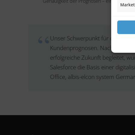
Genauigkeit der Prognosen – eine zeitnahe
Market
Unser Schwerpunkt für die Einfü
Kundenprognosen. Nach langer Suc
erfolgreiche Zukunft begleitet, 
Salesforce die Basis einer digitali
Office, albis-elcon system Germ