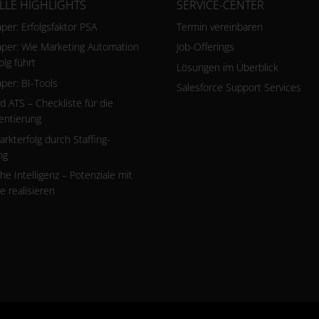
LLE HIGHLIGHTS
SERVICE-CENTER
per: Erfolgsfaktor PSA
Termin vereinbaren
per: Wie Marketing Automation
Job-Offerings
olg führt
Lösungen im Überblick
per: BI-Tools
Salesforce Support Services
 ATS – Checkliste für die
entierung
rkterfolg durch Staffing-
ng
he Intelligenz – Potenziale mit
 realisieren