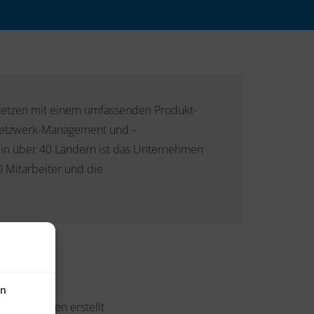
snetzen mit einem umfassenden Produkt-
 Netzwerk-Management und –
n in über 40 Ländern ist das Unternehmen
50 Mitarbeiter und die
en
-Protokollen erstellt