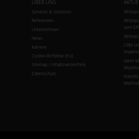
ÜBER UNS
AKTUE
Services & Solutions
Whitepa
Referenzen
Whitepa
zum Erf
Unternehmen
Whitepa
News
CRM und
Karriere
Implem
Cookie-Richtlinie (EU)
Mehr Ma
Sitemap / Inhaltsverzeichnis
Reporti
Datenschutz
Künstlic
Methode