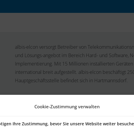
albis-elcon versorgt Betreiber von Telekommunikation
und Lösungs-angebot im Bereich Hard- und Software,
Implementierung. Mit 15 Millionen installierten Geräte
international breit aufgestellt. albis-elcon beschäftigt 2
Hauptgeschäftsstelle befindet sich in Hartmannsdorf.
Cookie-Zustimmung verwalten
tigen Ihre Zustimmung, bevor Sie unsere Website weiter besuch
läne wurden bisher manuell mit Hilfe von Tabellen und Ad-hoc