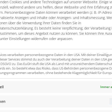
enden Cookies und andere Technologien auf unserer Webseite. Einige v
 durch folgende Faktoren gekennzeichnet: schnell wechselnde Pr
nziell, während andere uns helfen, diese Webseite und Ihre Erfahrung z
n. Personenbezogene Daten können verarbeitet werden (z. B. IP-Adresse
r Produkte. Kurze Lieferzeiten sind ein entscheidender Erfolg
nalisierte Anzeigen und Inhalte oder Anzeigen- und Inhaltsmessung. We
onen über die Verwendung Ihrer Daten finden Sie in
atenschutzerklärung. Es besteht keine Verpflichtung, der Verarbeitung 
zustimmen, um dieses Angebot nutzen zu können. Sie können Ihre Aus
 unter Einstellungen widerrufen oder anpassen.
in spezielles Datenmodell zur Speicherung aller relevanten Pr
wurde über spezifisch angepasste Lightning-Komponenten realis
rvices verarbeiten personenbezogene Daten in den USA. Mit deiner Einwilligu
ieser Services stimmst du auch der Verarbeitung deiner Daten in den USA ge
es entero Integration Frameworks konfiguriert, welches die Um
t. a DSGVO zu. Das EuGH stuft die USA als Land mit unzureichendem Datenschu
rds ein. So besteht etwa das Risiko, dass US-Behörden personenbezogene D
ngsprogrammen verarbeiten, ohne bestehende Klagemöglichkeit für Europ
ell
Immer a
n Salesforce genauere Umsatzprognosen erstellen – egal ob vo
iken
stellungen, Lieferungen, Rechnungen und Umsatzprognosen ve