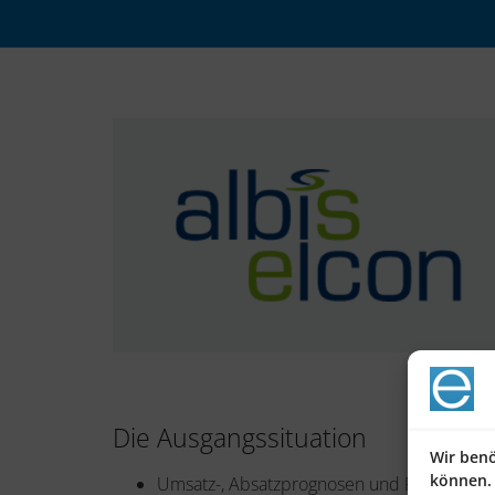
Die Ausgangssituation
Wir benö
können.
Umsatz-, Absatzprognosen und Produktionsp