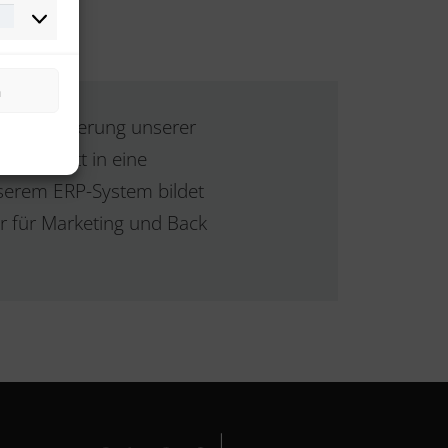
Marketing
n
Digitalisierung unserer
m Schritt in eine
nserem ERP-System bildet
tor für Marketing und Back