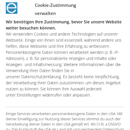
Sales, sales forecasts and production plans were
Cookie-Zustimmung
previously created manually using tables and ad
verwalten
hoc logs
Wir benötigen Ihre Zustimmung, bevor Sie unsere Website
weiter besuchen können.
The albis-elcon sales pipeline is characterized by
Wir verwenden Cookies und andere Technologien auf unserer
the following factors: rapidly changing forecasts,
Webseite. Einige von ihnen sind essenziell, während andere uns
long lead times, high order volumes and long
helfen, diese Webseite und Ihre Erfahrung zu verbessern.
Personenbezogene Daten können verarbeitet werden (z. B. IP-
product life cycles. Short delivery times are a key
Adressen), z. B. für personalisierte Anzeigen und Inhalte oder
success factor
Anzeigen- und Inhaltsmessung. Weitere Informationen über die
Verwendung Ihrer Daten finden Sie in
unserer Datenschutzerklärung. Es besteht keine Verpflichtung,
The solution
der Verarbeitung Ihrer Daten zuzustimmen, um dieses Angebot
nutzen zu können. Sie können Ihre Auswahl jederzeit
entero has created a special data model based on
unter Einstellungen widerrufen oder anpassen.
the Sales Cloud for storing all relevant forecasts
and ERP data
Einige Services verarbeiten personenbezogene Daten in den USA. Mit
Efficient management of the forecasts was realized
deiner Einwilligung zur Nutzung dieser Services stimmst du auch der
Verarbeitung deiner Daten in den USA gemäß Art. 49 (1) lit. a DSGVO
via specifically adapted Lightning components –
zu. Das EuGH stuft die USA als Land mit unzureichendem Datenschutz