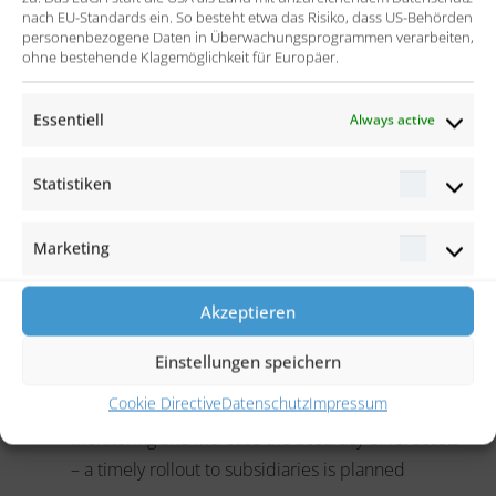
nach EU-Standards ein. So besteht etwa das Risiko, dass US-Behörden
also via mobile devices
personenbezogene Daten in Überwachungsprogrammen verarbeiten,
ohne bestehende Klagemöglichkeit für Europäer.
In addition, an interface based on the entero
Integration Framework was configured, which
Essentiell
Always active
feeds the sales forecasts directly into the ERP
system proAlpha
Statistiken
Statisti
The success
Marketing
Marketi
Sales reps can now create more accurate sales
forecasts directly in Salesforce – whether from
Akzeptieren
their desktop computer or mobile device
Einstellungen speichern
Uniform reports on ERP data such as orders,
Cookie Directive
Datenschutz
Impressum
deliveries, invoices and sales forecasts simplify
monitoring and increase the accuracy of forecasts
– a timely rollout to subsidiaries is planned