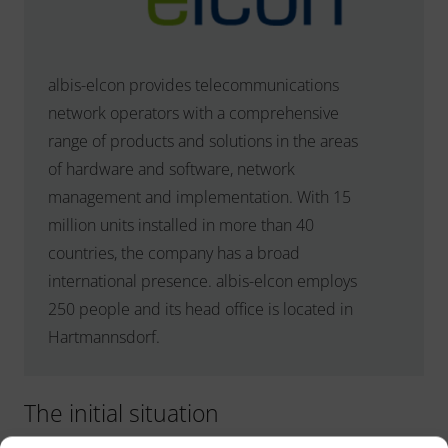
albis-elcon provides telecommunications
network operators with a comprehensive
range of products and solutions in the areas
of hardware and software, network
management and implementation. With 15
million units installed in more than 40
countries, the company has a broad
international presence. albis-elcon employs
250 people and its head office is located in
Hartmannsdorf.
The initial situation