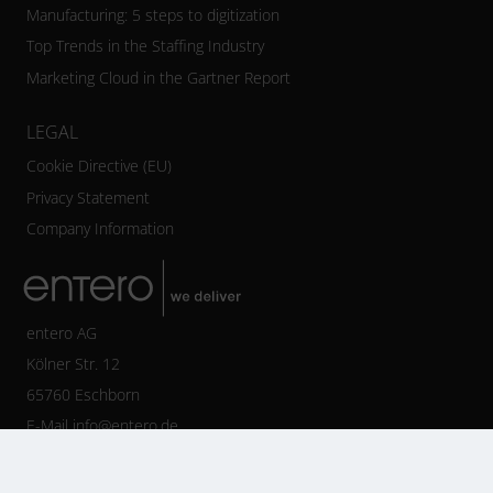
Manufacturing: 5 steps to digitization
Top Trends in the Staffing Industry
Marketing Cloud in the Gartner Report
LEGAL
Cookie Directive (EU)
Privacy Statement
Company Information
entero AG
Kölner Str. 12
65760 Eschborn
E-Mail
info@entero.de
Tel +49 6196 77125-800
Fax +49 6196 77125-888