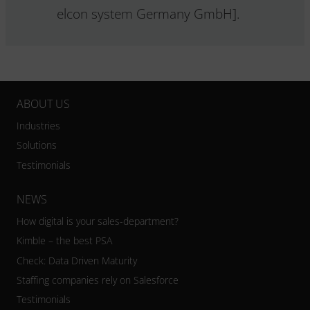
elcon system Germany GmbH].
ABOUT US
Industries
Solutions
Testimonials
NEWS
How digital is your sales-department?
Kimble – the best PSA
Check: Data Driven Maturity
Staffing companies rely on Salesforce
Testimonials