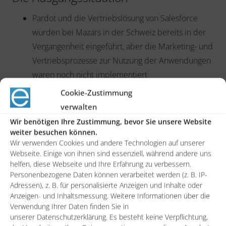
Pardot und die Vertriebslösung von Salesforce
wurden bei Mazars in der Schweiz bereits in der
Vergangenheit eingeführt, aber die Marketing- und
Vertriebsprozesse zur Nutzung der Anwendungen
waren noch nicht implementiert
Cookie-Zustimmung
Marketing-Aktivitäten wurden weiterhin verbreitet
verwalten
über Insel-Lösungen umgesetzt und die
Datenübergabe an die Sales Cloud erfolgte in
Wir benötigen Ihre Zustimmung, bevor Sie unsere Website
weiter besuchen können.
vielen Fällen händisch
Wir verwenden Cookies und andere Technologien auf unserer
Webseite. Einige von ihnen sind essenziell, während andere uns
helfen, diese Webseite und Ihre Erfahrung zu verbessern.
Die Lösung
Personenbezogene Daten können verarbeitet werden (z. B. IP-
Adressen), z. B. für personalisierte Anzeigen und Inhalte oder
Bedarfsgerechtes Aufsetzen des Marketing
Anzeigen- und Inhaltsmessung. Weitere Informationen über die
Automation Tools “Pardot” und Entwicklung der
Verwendung Ihrer Daten finden Sie in
unserer Datenschutzerklärung. Es besteht keine Verpflichtung,
notwendigen Inhalte (u.a. E-Mailing, Landing Pages,