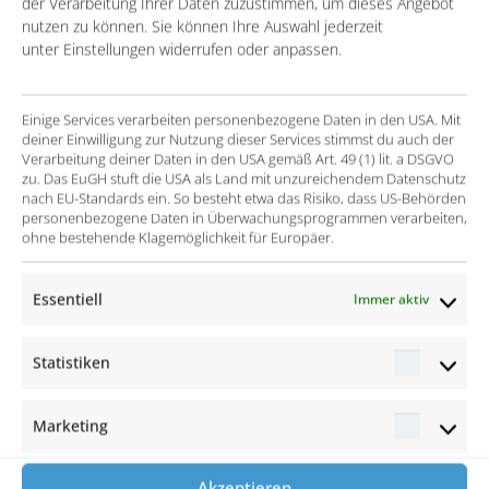
der Verarbeitung Ihrer Daten zuzustimmen, um dieses Angebot
Formulare)
nutzen zu können. Sie können Ihre Auswahl jederzeit
unter Einstellungen widerrufen oder anpassen.
Anpassung des Lead-, Contact- und Campaign-
Management in Salesforce sowie Optimierung der
Datenqualität durch automatisierte Prozesse und
Einige Services verarbeiten personenbezogene Daten in den USA. Mit
deiner Einwilligung zur Nutzung dieser Services stimmst du auch der
Validierungen
Verarbeitung deiner Daten in den USA gemäß Art. 49 (1) lit. a DSGVO
zu. Das EuGH stuft die USA als Land mit unzureichendem Datenschutz
Training der Key-User auf die neuen Prozesse in
nach EU-Standards ein. So besteht etwa das Risiko, dass US-Behörden
beiden Lösungen
personenbezogene Daten in Überwachungsprogrammen verarbeiten,
ohne bestehende Klagemöglichkeit für Europäer.
Der Erfolg
Essentiell
Immer aktiv
Durch die Nutzung von Pardot können Kampagnen
Statistiken
automatisiert auf Basis einheitlicher Templates
Statisti
und Prozesse durchgeführt werden
Marketing
Durch die Integration von Sales Cloud und Pardot
Marketi
können Daten über beide Systeme hinweg
Akzeptieren