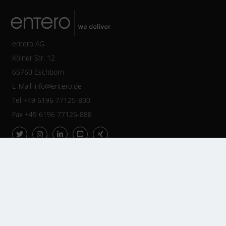
entero AG
Kölner Str. 12
65760 Eschborn
E-Mail
info@entero.de
Tel +49 6196 77125-800
Fax +49 6196 77125-888
Impressum
Cookie-Richtlinie (EU)