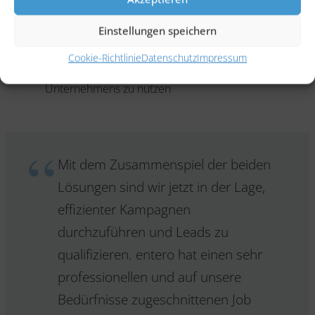
erhoben und bearbeitet werden
Marketing und Vertrieb arbeiten auf einer
Einstellungen speichern
zukunftsorientierten Plattform mit der Option,
Cookie-Richtlinie
Datenschutz
Impressum
verstärkt das internationale Netzwerk des
Unternehmens zu nutzen
Mit dem Zusammenspiel der beiden
Lösungen sind wir jetzt in der Lage,
effizienter Kampagnen
durchzuführen und Leads zu
qualifizieren. entero hat einen sehr
professionellen und auf unsere
Bedürfnisse zugeschnittenen Job