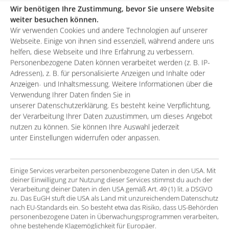
Wir benötigen Ihre Zustimmung, bevor Sie unsere Website
but the marketing and sales processes to use the
weiter besuchen können.
applications had not yet been implemented
Wir verwenden Cookies und andere Technologien auf unserer
Webseite. Einige von ihnen sind essenziell, während andere uns
Marketing activities continued to be implemented
helfen, diese Webseite und Ihre Erfahrung zu verbessern.
via isolated solutions, and data transfer to the Sales
Personenbezogene Daten können verarbeitet werden (z. B. IP-
Cloud was in many cases carried out manually.
Adressen), z. B. für personalisierte Anzeigen und Inhalte oder
Anzeigen- und Inhaltsmessung. Weitere Informationen über die
Verwendung Ihrer Daten finden Sie in
The solution
unserer Datenschutzerklärung. Es besteht keine Verpflichtung,
der Verarbeitung Ihrer Daten zuzustimmen, um dieses Angebot
nutzen zu können. Sie können Ihre Auswahl jederzeit
Set-up of the marketing automation tool “Pardot”
unter Einstellungen widerrufen oder anpassen.
according to requirements and development of
the necessary content (e.g. e-mailing, landing
Einige Services verarbeiten personenbezogene Daten in den USA. Mit
pages, forms)
deiner Einwilligung zur Nutzung dieser Services stimmst du auch der
Verarbeitung deiner Daten in den USA gemäß Art. 49 (1) lit. a DSGVO
Customization of lead, contact and campaign
zu. Das EuGH stuft die USA als Land mit unzureichendem Datenschutz
management in Salesforce and optimization of
nach EU-Standards ein. So besteht etwa das Risiko, dass US-Behörden
personenbezogene Daten in Überwachungsprogrammen verarbeiten,
data quality through automated processes and
ohne bestehende Klagemöglichkeit für Europäer.