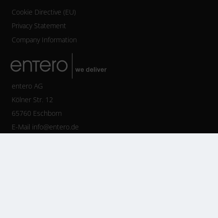
Cookie Directive (EU)
Privacy Statement
Company Information
entero AG
Kölner Str. 12
65760 Eschborn
E-Mail
info@entero.de
Tel +49 6196 77125-800
Fax +49 6196 77125-888