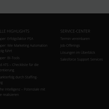
LLE HIGHLIGHTS
SERVICE-CENTER
per: Erfolgsfaktor PSA
Termin vereinbaren
per: Wie Marketing Automation
Job-Offerings
olg führt
Lösungen im Überblick
per: BI-Tools
Salesforce Support Services
 ATS – Checkliste für die
entierung
rkterfolg durch Staffing-
ng
he Intelligenz – Potenziale mit
 realisieren