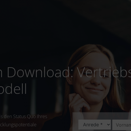
Download: Vertriebsc
odell
s den Status Quo Ihres
icklungspotentiale