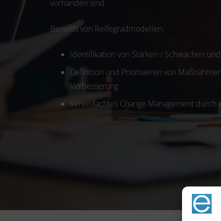
vorhanden sind.
Benefits von Reifegradmodellen:
Identifikation von Stärken / Schwächen un
Definition und Priorisieren von Maßnahmen
Verbesserung
Vereinfachtes Change Management durch 