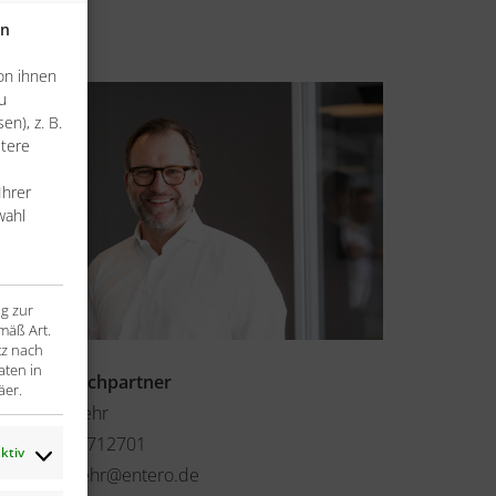
en
on ihnen
u
n), z. B.
itere
Ihrer
wahl
ng zur
mäß Art.
tz nach
aten in
Ihr Ansprechpartner
äer.
Christian Behr
+49 6196 7712701
ktiv
christian.behr@entero.de