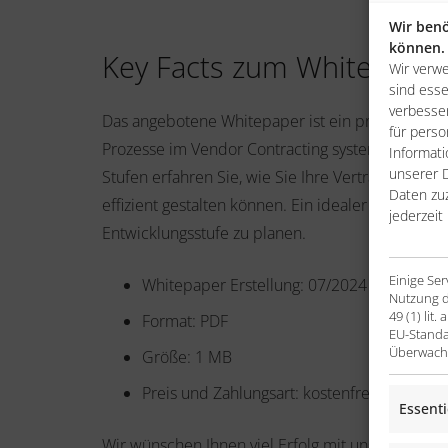
Wir benö
können.
Key Facts zum Whitepaper
Wir verw
sind esse
verbesser
Das angebotene Whitepaper ist ein praxisorientier
für perso
Prozesse im Vendor Contracting systematisch zu
Informati
unserer D
Stufen erfahren Sie, wie Sie Ihre Vertrags-, Lief
Daten zu
effizient gestalten können. Ein idealer Einstieg,
jederzeit
Entwicklungsstufe zu planen.
Einige Se
Whitepaper Erstellung: 07/2024
Nutzung d
49 (1) li
Format: PDF
EU-Standa
Überwachu
Größe: 1 MB
Preis und Zahlungsart: kostenfrei
Essenti
Wir wünschen Ihnen viel Erfolg mit unseren spezi