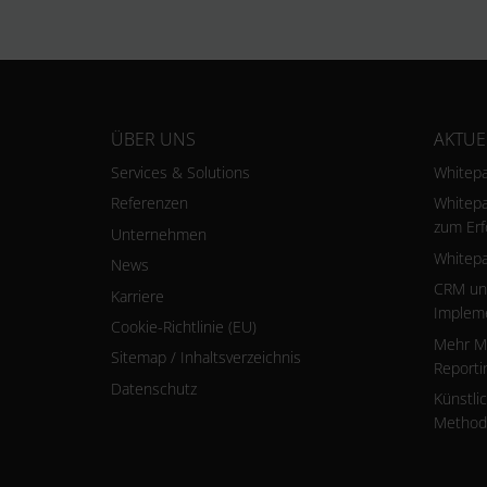
ÜBER UNS
AKTUE
Services & Solutions
Whitepa
Referenzen
Whitepa
zum Erf
Unternehmen
Whitepa
News
CRM und
Karriere
Implem
Cookie-Richtlinie (EU)
Mehr Ma
Sitemap / Inhaltsverzeichnis
Reporti
Datenschutz
Künstlic
Methode