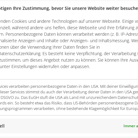
tigen Ihre Zustimmung, bevor Sie unsere Website weiter besuch
enden Cookies und andere Technologien auf unserer Webseite. Einige v
nziell, während andere uns helfen, diese Webseite und Ihre Erfahrung z
n. Personenbezogene Daten können verarbeitet werden (z. B. IP-Adresse
ter Leitfaden auf 12 Seiten, der Ihnen hilft, Ihre
nalisierte Anzeigen und Inhalte oder Anzeigen- und Inhaltsmessung. We
 bewerten und zu optimieren. Anhand klarer Reifegrad-
onen über die Verwendung Ihrer Daten finden Sie in
atenschutzerklärung. Es besteht keine Verpflichtung, der Verarbeitung 
eranten- und Compliance-Workflows digitalisieren und
zustimmen, um dieses Angebot nutzen zu können. Sie können Ihre Aus
 um den Status quo zu analysieren und gezielt Ihre nächste
 unter Einstellungen widerrufen oder anpassen.
rvices verarbeiten personenbezogene Daten in den USA. Mit deiner Einwilligu
ieser Services stimmst du auch der Verarbeitung deiner Daten in den USA ge
t. a DSGVO zu. Das EuGH stuft die USA als Land mit unzureichendem Datenschu
rds ein. So besteht etwa das Risiko, dass US-Behörden personenbezogene D
ngsprogrammen verarbeiten, ohne bestehende Klagemöglichkeit für Europ
ell
Immer a
ell für Sie aufbereiteten Informationen. Für weitere