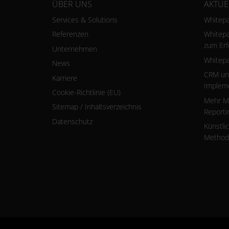
ÜBER UNS
AKTUE
Services & Solutions
Whitepa
Referenzen
Whitepa
zum Erf
Unternehmen
Whitepa
News
CRM und
Karriere
Implem
Cookie-Richtlinie (EU)
Mehr Ma
Sitemap / Inhaltsverzeichnis
Reporti
Datenschutz
Künstlic
Methode