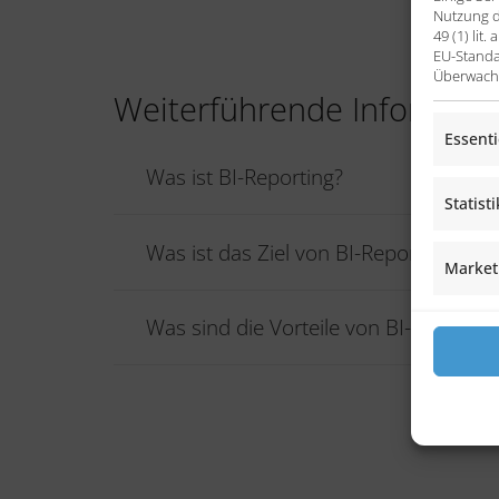
Nutzung d
49 (1) li
EU-Standa
Überwachu
Weiterführende Informati
Essenti
Was ist BI-Reporting?
Statist
Was ist das Ziel von BI-Reporting?
Market
Was sind die Vorteile von BI-Lösunge