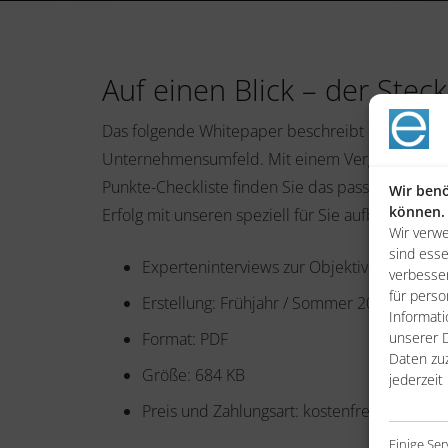
Auf einen Blick – der Ste
Das folgende Whitepaper beschreibt die wesent
Unternehmensumfeld. Mit einem Vergleich der be
Punkte-Checkliste finden Sie das passende Produk
Wir benö
können.
Erfolg mit unseren speziell für Sie aufbereiteten
Wir verw
sind esse
Experteninterviews zur Objektivierung der
verbesser
für perso
Erstellung: Frühjahr / Sommer 2021
Informati
unserer D
Format: PDF
Daten zu
Größe: 684 KB
jederzeit
Preis und Zahlungsart: kostenfrei
Einige Se