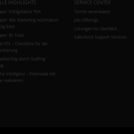
LLE HIGHLIGHTS
SERVICE-CENTER
per: Erfolgsfaktor PSA
Termin vereinbaren
per: Wie Marketing Automation
Job-Offerings
olg führt
Lösungen im Überblick
per: BI-Tools
Salesforce Support Services
 ATS – Checkliste für die
entierung
rkterfolg durch Staffing-
ng
he Intelligenz – Potenziale mit
 realisieren