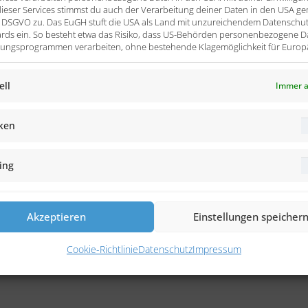
ieser Services stimmst du auch der Verarbeitung deiner Daten in den USA ge
t. a DSGVO zu. Das EuGH stuft die USA als Land mit unzureichendem Datenschu
rds ein. So besteht etwa das Risiko, dass US-Behörden personenbezogene D
ngsprogrammen verarbeiten, ohne bestehende Klagemöglichkeit für Europ
onen
ell
Immer a
iken
ing
n?
Akzeptieren
Einstellungen speicher
Cookie-Richtlinie
Datenschutz
Impressum