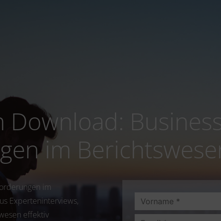
Download: Business 
gen im Berichtswese
forderungen im
us Experteninterviews,
swesen effektiv