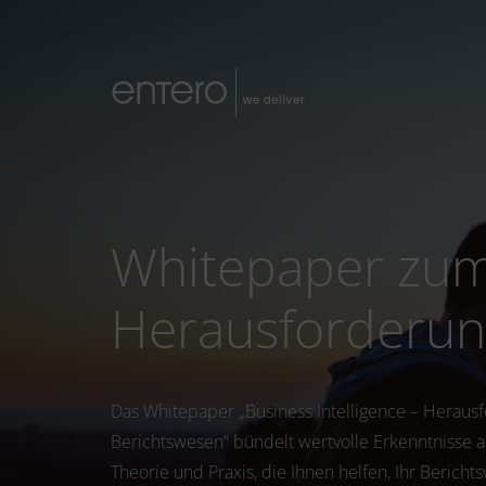
Whitepaper zum 
Herausforderun
Das Whitepaper „Business Intelligence – Heraus
Berichtswesen“ bündelt wertvolle Erkenntnisse a
Theorie und Praxis, die Ihnen helfen, Ihr Bericht