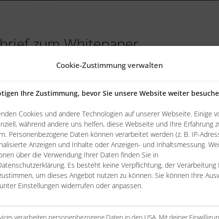
ckbrief zum Whitepaper
lichen Reporting Herausforderungen im
Cookie-Zustimmung verwalten
kanntesten Business Intelligence Tools und einer 6-
t für Ihren Geschäftsalltag. Wir wünschen Ihnen viel
tigen Ihre Zustimmung, bevor Sie unsere Website weiter besuch
 Informationen.
enden Cookies und andere Technologien auf unserer Webseite. Einige v
nziell, während andere uns helfen, diese Webseite und Ihre Erfahrung z
 Software-Auswahlkriterien
n. Personenbezogene Daten können verarbeitet werden (z. B. IP-Adresse
nalisierte Anzeigen und Inhalte oder Anzeigen- und Inhaltsmessung. We
onen über die Verwendung Ihrer Daten finden Sie in
atenschutzerklärung. Es besteht keine Verpflichtung, der Verarbeitung 
zustimmen, um dieses Angebot nutzen zu können. Sie können Ihre Aus
 unter Einstellungen widerrufen oder anpassen.
rvices verarbeiten personenbezogene Daten in den USA. Mit deiner Einwilligu