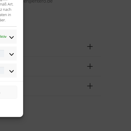
jonas.staehler@entero.de
mäß Art.
tz nach
aten in
äer.
ktiv
Statistiken
Marketing
n