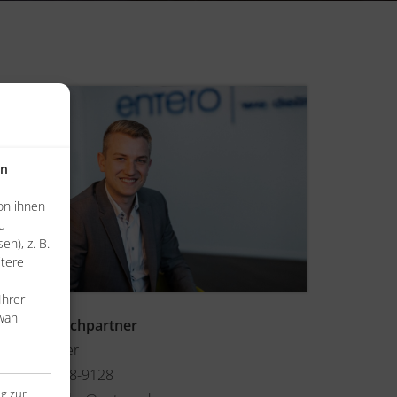
en
on ihnen
u
n), z. B.
itere
Ihrer
wahl
Ihr Ansprechpartner
Jonas Stähler
+49 170 858-9128
ng zur