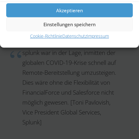
Akzeptieren
Einstellungen speichern
Cookie-Richtlinie
Datenschutz
Impressum
splunk war in der Lage, inmitten der
globalen COVID-19-Krise schnell auf
Remote-Bereitstellung umzusteigen.
Dies wäre ohne die Flexibilität von
FinancialForce und Salesforce nicht
möglich gewesen. [Toni Pavlovish,
Vice President Global Services,
Splunk]