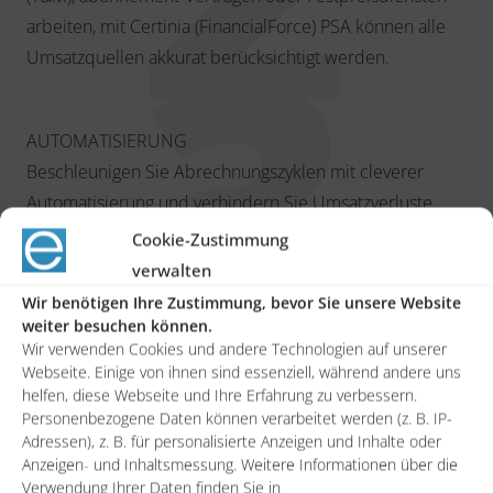
arbeiten, mit Certinia (FinancialForce) PSA können alle
Umsatzquellen akkurat berücksichtigt werden.
AUTOMATISIERUNG
Beschleunigen Sie Abrechnungszyklen mit cleverer
Automatisierung und verhindern Sie Umsatzverluste.
Dank Certinia (Financial Force) PSA haben alle Teams –
Cookie-Zustimmung
Vertrieb, Professional Services, Backoffice – Zugriff auf
verwalten
alle wichtigen Informationen. Jederzeit und von überall.
Wir benötigen Ihre Zustimmung, bevor Sie unsere Website
weiter besuchen können.
Wir verwenden Cookies und andere Technologien auf unserer
Webseite. Einige von ihnen sind essenziell, während andere uns
CPQ
helfen, diese Webseite und Ihre Erfahrung zu verbessern.
Mit der Configure Price, Quote-Software, kurz CPQ,
Personenbezogene Daten können verarbeitet werden (z. B. IP-
haben Sie die Möglichkeit, den Warenpreis für ein sich
Adressen), z. B. für personalisierte Anzeigen und Inhalte oder
Anzeigen- und Inhaltsmessung. Weitere Informationen über die
ständig änderndes Spektrum an Variablen genau zu
Verwendung Ihrer Daten finden Sie in