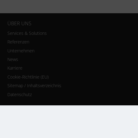
ÜBER UNS
Services & Solutions
Referenzen
Unternehmen
News
Karriere
Cookie-Richtlinie (EU)
Sitemap / Inhaltsverzeichnis
Datenschutz
AKTUELLE HIGHLIGHTS
Whitepaper: Erfolgsfaktor PSA
Whitepaper: Wie Marketing Automation zum Erfolg führt
Whitepaper: BI-Tools