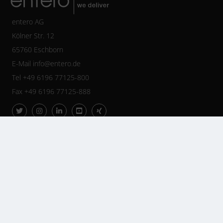
entero AG
Kölner Str. 12
65760 Eschborn
E-Mail
info@entero.de
Tel +49 6196 77125-800
Fax +49 6196 77125-888
Impressum
Cookie-Richtlinie (EU)
Datenschutzeinstellungen anpassen