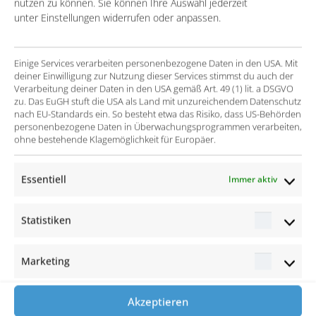
ermöglicht werden (sogenanntes Multiposting)
nutzen zu können. Sie können Ihre Auswahl jederzeit
unter Einstellungen widerrufen oder anpassen.
Die Lösung
Einige Services verarbeiten personenbezogene Daten in den USA. Mit
deiner Einwilligung zur Nutzung dieser Services stimmst du auch der
Einführung des ATS „Bullhorn Connexys
Verarbeitung deiner Daten in den USA gemäß Art. 49 (1) lit. a DSGVO
Resourcemanager“, das auf der Plattform-Lösung
zu. Das EuGH stuft die USA als Land mit unzureichendem Datenschutz
nach EU-Standards ein. So besteht etwa das Risiko, dass US-Behörden
von Salesforce basiert
personenbezogene Daten in Überwachungsprogrammen verarbeiten,
ohne bestehende Klagemöglichkeit für Europäer.
Entwicklung und Integration eines Multiposting-
Tools
Essentiell
Immer aktiv
Der Erfolg
Statistiken
Statisti
Deutliche Steigerung der Transparenz in der
Kandidatengewinnung
Marketing
Marketi
Steigende Akzeptanz in der Vertriebsorganisation
Akzeptieren
durch ein modernes User-Design