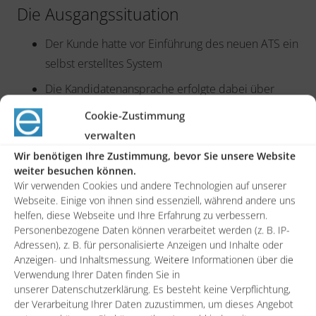
Die Ausgangssituation
Der Kunde hatte vor Einführung des neuen ATS ein
selbst erstelltes System
Die Kandidatenansprache erfolgte dabei über
Outlook und ohne Einsatz eines Applicant Tracking
Cookie-Zustimmung
Systems (ATS), auch weitere Schritte im
verwalten
Bewerbungsprozess wurden nicht automatisiert
Wir benötigen Ihre Zustimmung, bevor Sie unsere Website
unterstützt
weiter besuchen können.
Wir verwenden Cookies und andere Technologien auf unserer
Es wurden bereits Anforderungen gesammelt, die
Webseite. Einige von ihnen sind essenziell, während andere uns
im Rahmen eines gemeinsamen Projektes
helfen, diese Webseite und Ihre Erfahrung zu verbessern.
Personenbezogene Daten können verarbeitet werden (z. B. IP-
umgesetzt werden sollten, um den Recruiting-
Adressen), z. B. für personalisierte Anzeigen und Inhalte oder
Prozess zukunftsorientiert skalierbar zu gestalten
Anzeigen- und Inhaltsmessung. Weitere Informationen über die
Verwendung Ihrer Daten finden Sie in
Das Publizieren von zu besetzenden Vakanzen
unserer Datenschutzerklärung. Es besteht keine Verpflichtung,
sollte simultan auf mehreren externen Job Boards
der Verarbeitung Ihrer Daten zuzustimmen, um dieses Angebot