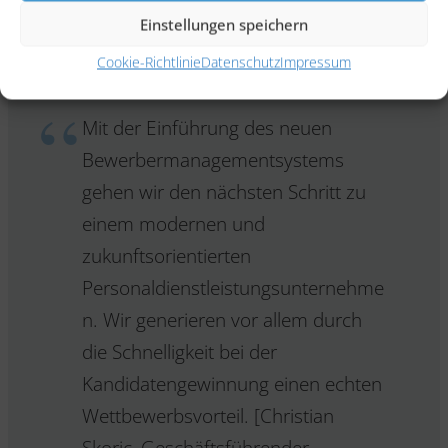
Reduktion der „Time to Hire“ von Kandidaten
Einstellungen speichern
Cookie-Richtlinie
Datenschutz
Impressum
Mit der Einführung des neuen
Bewerbermanagementsystems
gehen wir den nächsten Schritt zu
einem modernen und
zukunftsorientierten
Personaldienstleistungsunternehme
n. Wir generieren vor allem durch
die Schnelligkeit bei der
Kandidatengewinnung einen echten
Wettbewerbsvorteil. [Christian
Skoric, Geschäftsführender