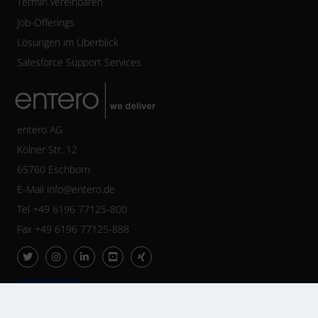
Termin vereinbaren
Job-Offerings
Lösungen im Überblick
Salesforce Support Services
entero AG
Kölner Str. 12
65760 Eschborn
E-Mail
info@entero.de
Tel +49 6196 77125-800
Fax +49 6196 77125-888