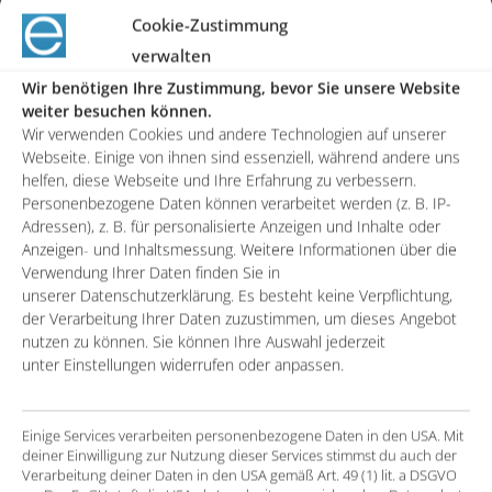
Systems
Cookie-Zustimmung
Wichtige Business-Anforderungen können nicht in-
verwalten
time implementiert werden, sodass notwendige
Wir benötigen Ihre Zustimmung, bevor Sie unsere Website
Steuerungsimpulse nur verspätet eingeleitet
weiter besuchen können.
werden können
Wir verwenden Cookies und andere Technologien auf unserer
Webseite. Einige von ihnen sind essenziell, während andere uns
helfen, diese Webseite und Ihre Erfahrung zu verbessern.
Die Lösung
Personenbezogene Daten können verarbeitet werden (z. B. IP-
Adressen), z. B. für personalisierte Anzeigen und Inhalte oder
Anzeigen- und Inhaltsmessung. Weitere Informationen über die
Kontinuierliches Lösungsdesign und
Verwendung Ihrer Daten finden Sie in
Implementierung von Reportinganforderungen im
unserer Datenschutzerklärung. Es besteht keine Verpflichtung,
SAP BW
der Verarbeitung Ihrer Daten zuzustimmen, um dieses Angebot
nutzen zu können. Sie können Ihre Auswahl jederzeit
Stetige Erweiterung der Schnittstellen zwischen
unter Einstellungen widerrufen oder anpassen.
SAP ERP und SAP BW
Organisatorisches und technisches Management
Einige Services verarbeiten personenbezogene Daten in den USA. Mit
von Störungen in der zentralen Reportinglösung
deiner Einwilligung zur Nutzung dieser Services stimmst du auch der
Verarbeitung deiner Daten in den USA gemäß Art. 49 (1) lit. a DSGVO
(Incident-Management)