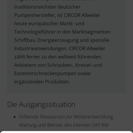
traditionsreichster deutscher
Pumpenhersteller, ist CIRCOR Allweiler
heute europäischer Markt- und
Technologieführer in den Marktsegmenten
Schiffbau, Energieerzeugung und spezielle
Industrieanwendungen. CIRCOR Allweiler
zählt ferner zu den
weltweit führenden
Anbietern von Schrauben-, Kreisel- und
Exzenterschneckenpumpen sowie
ergänzenden Produkten.
Die Ausgangssituation
Fehlende Ressourcen zur Weiterentwicklung,
Wartung und Betrieb des internen SAP BW