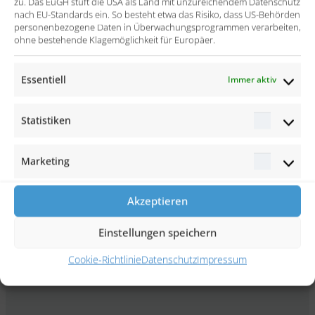
zu. Das EuGH stuft die USA als Land mit unzureichendem Datenschutz
nach EU-Standards ein. So besteht etwa das Risiko, dass US-Behörden
Fachliche Beratung bei inhaltlichen, konzeptuellen
personenbezogene Daten in Überwachungsprogrammen verarbeiten,
ohne bestehende Klagemöglichkeit für Europäer.
und technischen Fragestellungen
Kontinuierliche Erweiterung und Pflege der
Essentiell
Immer aktiv
technischen und fachlichen Dokumentation
Statistiken
Statisti
Der Erfolg
Marketing
Laufende Erweiterung der Reporting-Landschaft
Marketi
im Sinne von IT und Fachbereich zur zeitgerechten
Akzeptieren
Bereitstellung von Steuerungsimpulsen
Sicherstellung eines stabilen Systembetriebs
Einstellungen speichern
durch schnelle Incident-Berarbeitung
Cookie-Richtlinie
Datenschutz
Impressum