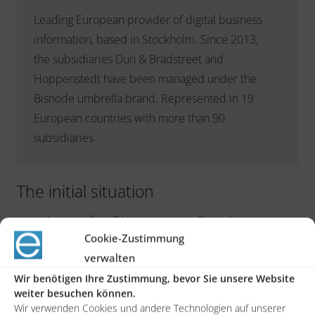
Leading European provider of digital business
information, based in Stockholm. Since 2013,
the subsidiaries Dun & Bradstreet and
Hoppenstedt have been managed under the
Bisnode umbrella brand. Represented in 19
European countries with more than 90
subsidiaries
The initial situation
As part of an IT harmonization, Bisnode was
Cookie-Zustimmung
looking for a unified solution for an IT landscape
verwalten
that had grown through mergers
Wir benötigen Ihre Zustimmung, bevor Sie unsere Website
The SAP system “Business-by-design” was chosen
weiter besuchen können.
as the ERP solution and Salesforce.com as the
Wir verwenden Cookies und andere Technologien auf unserer