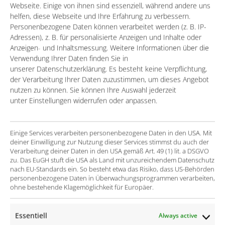
Webseite. Einige von ihnen sind essenziell, während andere uns
CRM solution.
helfen, diese Webseite und Ihre Erfahrung zu verbessern.
In addition, customer service should also be
Personenbezogene Daten können verarbeitet werden (z. B. IP-
Adressen), z. B. für personalisierte Anzeigen und Inhalte oder
integrated into the CRM solution
Anzeigen- und Inhaltsmessung. Weitere Informationen über die
Verwendung Ihrer Daten finden Sie in
unserer Datenschutzerklärung. Es besteht keine Verpflichtung,
The solution
der Verarbeitung Ihrer Daten zuzustimmen, um dieses Angebot
nutzen zu können. Sie können Ihre Auswahl jederzeit
Introduction of a central CRM tool based on
unter Einstellungen widerrufen oder anpassen.
Salesforce to map all sales-relevant processes
Connection of the CRM tool to the internal ERP
Einige Services verarbeiten personenbezogene Daten in den USA. Mit
system (SAP) and databases for optimal process
deiner Einwilligung zur Nutzung dieser Services stimmst du auch der
Verarbeitung deiner Daten in den USA gemäß Art. 49 (1) lit. a DSGVO
support
zu. Das EuGH stuft die USA als Land mit unzureichendem Datenschutz
nach EU-Standards ein. So besteht etwa das Risiko, dass US-Behörden
Implementation of the Salesforce Service Cloud to
personenbezogene Daten in Überwachungsprogrammen verarbeiten,
map customer service processes
ohne bestehende Klagemöglichkeit für Europäer.
Essentiell
Always active
The success