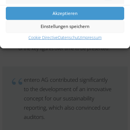
Marketi
The success
Akzeptieren
More detailed data basis for the preparation of the
Einstellungen speichern
sustainability report with simplified data collection.
Cookie Directive
Datenschutz
Impressum
Quarterly data collection enables the development
of the key figures over time to be presented.
entero AG contributed significantly
to the development of an innovative
concept for our sustainability
reporting, which also convinced our
auditors.