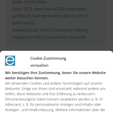
estate and facilities.
Since 1873, more than 80,000 employees
worldwide have generated sales of over 25
billion euros.
Awarded Gold in the Construction Industry
category in SAM’s Sustainability Yearbook.
The initial situation
Cookie-Zustimmung
verwalten
The customer has already established a
Wir benötigen Ihre Zustimmung, bevor Sie unsere Website
sustainability reporting system.
weiter besuchen können.
Determining the required data was extremely
Wir verwenden Cookies und andere Technologien auf unserer
Webseite. Einige von ihnen sind essenziell, während andere uns
time-consuming due to a wide variety of sources
helfen, diese Webseite und Ihre Erfahrung zu verbessern.
and manual processes.
Personenbezogene Daten können verarbeitet werden (z. B. IP-
Adressen), z. B. für personalisierte Anzeigen und Inhalte oder
The project objective was to improve the
Anzeigen- und Inhaltsmessung. Weitere Informationen über die