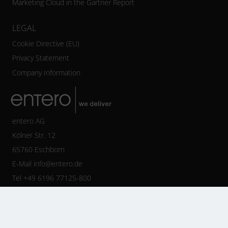
Marketing Cloud in the Gartner Report
LEGAL
Cookie Directive (EU)
Privacy Statement
Company Information
entero AG
Kölner Str. 12
65760 Eschborn
E-Mail
info@entero.de
Tel +49 6196 77125-800
Fax +49 6196 77125-888