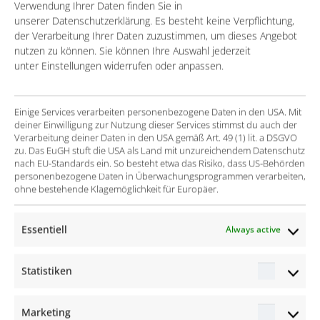
sustainability report in terms of data quality and
Verwendung Ihrer Daten finden Sie in
level of detail, and to simplify the data collection
unserer Datenschutzerklärung. Es besteht keine Verpflichtung,
der Verarbeitung Ihrer Daten zuzustimmen, um dieses Angebot
processes.
nutzen zu können. Sie können Ihre Auswahl jederzeit
unter Einstellungen widerrufen oder anpassen.
The solution
Einige Services verarbeiten personenbezogene Daten in den USA. Mit
The sustainability reporting criteria are
deiner Einwilligung zur Nutzung dieser Services stimmst du auch der
Verarbeitung deiner Daten in den USA gemäß Art. 49 (1) lit. a DSGVO
operationalized through calculable KPIs.
zu. Das EuGH stuft die USA als Land mit unzureichendem Datenschutz
nach EU-Standards ein. So besteht etwa das Risiko, dass US-Behörden
Existing data from the ERP systems is used to
personenbezogene Daten in Überwachungsprogrammen verarbeiten,
calculate the KPIs; additional data required is
ohne bestehende Klagemöglichkeit für Europäer.
collected via a structured input system.
Essentiell
The data is conveniently merged in SAP BI.
Always active
The data collection of non-integrated foreign
Statistiken
subsidiaries is realized using SAP BI Integrated
Statisti
Planning.
Marketing